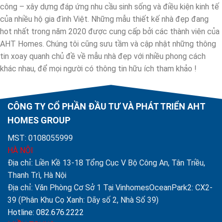
công – xây dựng đáp ứng nhu cầu sinh sống và điều kiện kinh tế
của nhiều hộ gia đình Việt. Những mẫu thiết kế nhà đẹp đang
hot nhất trong năm 2020 được cung cấp bởi các thành viên của
AHT Homes. Chúng tôi cũng sưu tầm và cập nhật những thông
tin xoay quanh chủ đề về mẫu nhà đẹp với nhiều phong cách
khác nhau, để mọi người có thông tin hữu ích tham khảo !
CÔNG TY CỔ PHẦN ĐẦU TƯ VÀ PHÁT TRIỂN AHT
HOMES GROUP
MST: 0108055999
HÀ NỘI
Địa chỉ: Liền Kề 13-18 Tổng Cục V Bộ Công An, Tân Triều,
Thanh Trì, Hà Nội
Địa chỉ: Văn Phòng Cơ Sở 1 Tại VinhomesOceanPark2: CX2-
39 (Phân Khu Cọ Xanh: Dãy số 2, Nhà Số 39)
Hotline: 082.676.2222