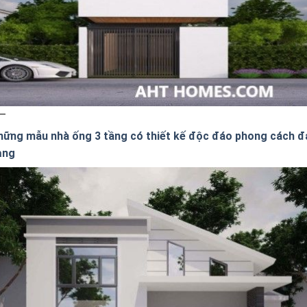
hững mẫu nhà ống 3 tầng có thiết kế độc đáo phong cách đ
ạng