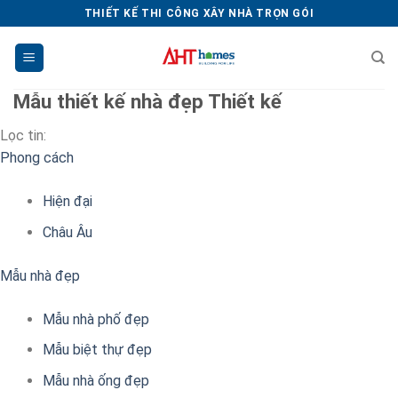
Chuyển
THIẾT KẾ THI CÔNG XÂY NHÀ TRỌN GÓI
đến
nội
dung
Mẫu thiết kế nhà đẹp
Thiết kế
Lọc tin:
Phong cách
Hiện đại
Châu Âu
Mẫu nhà đẹp
Mẫu nhà phố đẹp
Mẫu biệt thự đẹp
Mẫu nhà ống đẹp