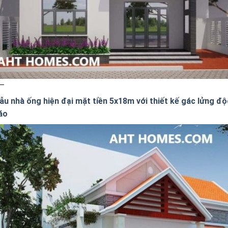
ẫu nhà ống hiện đại mặt tiền 5x18m với thiết kế gác lửng độ
áo