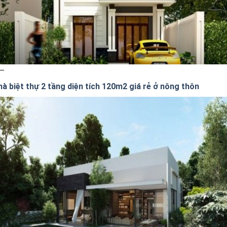
hà biệt thự 2 tầng diện tích 120m2 giá rẻ ở nông thôn