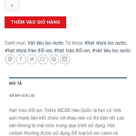
đổi
ion
Trilite
MC08
THÊM VÀO GIỎ HÀNG
Hàn
Quốc
số
Danh mục:
Vật liệu lọc nước
Từ khóa:
#hạt nhựa lọc nước
,
lượng
#hạt nhựa trao đổi ion
,
#hạt trao đổi ion
,
#vật liệu lọc nước
MÔ TẢ
ĐÁNH GIÁ (0)
Hạt trao đổi ion Trilite MC08 Hàn Quốc là hạt có tính
axit mạnh liên kết chéo với nhau nên có độ bền rất cao
nên không bị mài mòn trong quá trình sử dụng. Hạt
cation thường được sử dụng để loại bỏ ion canxi và