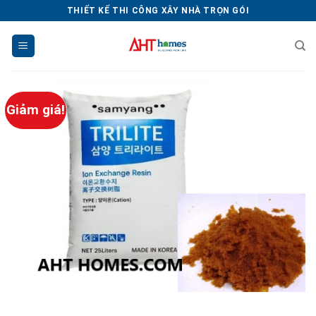
Chuyển
THIẾT KẾ THI CÔNG XÂY NHÀ TRỌN GÓI
đến
nội
dung
Giảm giá!