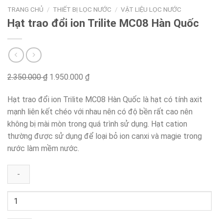
TRANG CHỦ
/
THIẾT BỊ LỌC NƯỚC
/
VẬT LIỆU LỌC NƯỚC
Hạt trao đổi ion Trilite MC08 Hàn Quốc
2.350.000
₫
Original
1.950.000
₫
Current
price
price
Hạt trao đổi ion Trilite MC08 Hàn Quốc là hạt có tính axit
was:
is:
mạnh liên kết chéo với nhau nên có độ bền rất cao nên
2.350.000 ₫.
1.950.000 ₫.
không bị mài mòn trong quá trình sử dụng. Hạt cation
thường được sử dụng để loại bỏ ion canxi và magie trong
nước làm mềm nước.
Hạt
trao