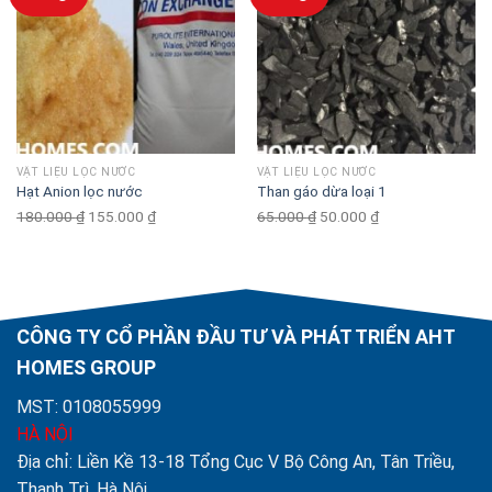
VẬT LIỆU LỌC NƯỚC
VẬT LIỆU LỌC NƯỚC
Hạt Anion lọc nước
Than gáo dừa loại 1
180.000
₫
Original
155.000
₫
Current
65.000
₫
Original
50.000
₫
Current
price
price
price
price
was:
is:
was:
is:
180.000 ₫.
155.000 ₫.
65.000 ₫.
50.000 ₫.
CÔNG TY CỔ PHẦN ĐẦU TƯ VÀ PHÁT TRIỂN AHT
HOMES GROUP
MST: 0108055999
HÀ NỘI
Địa chỉ: Liền Kề 13-18 Tổng Cục V Bộ Công An, Tân Triều,
Thanh Trì, Hà Nội