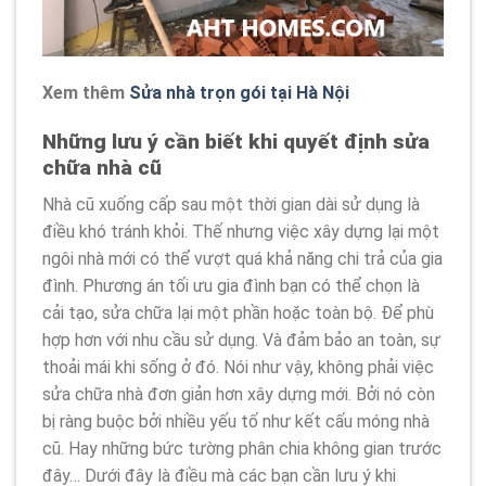
Xem thêm
Sửa nhà trọn gói tại Hà Nội
Những lưu ý cần biết khi quyết định sửa
chữa nhà cũ
Nhà cũ xuống cấp sau một thời gian dài sử dụng là
điều khó tránh khỏi. Thế nhưng việc xây dựng lại một
ngôi nhà mới có thể vượt quá khả năng chi trả của gia
đình. Phương án tối ưu gia đình bạn có thể chọn là
cải tạo, sửa chữa lại một phần hoặc toàn bộ. Để phù
hợp hơn với nhu cầu sử dụng. Và đảm bảo an toàn, sự
thoải mái khi sống ở đó. Nói như vậy, không phải việc
sửa chữa nhà đơn giản hơn xây dựng mới. Bởi nó còn
bị ràng buộc bởi nhiều yếu tố như kết cấu móng nhà
cũ. Hay những bức tường phân chia không gian trước
đây… Dưới đây là điều mà các bạn cần lưu ý khi