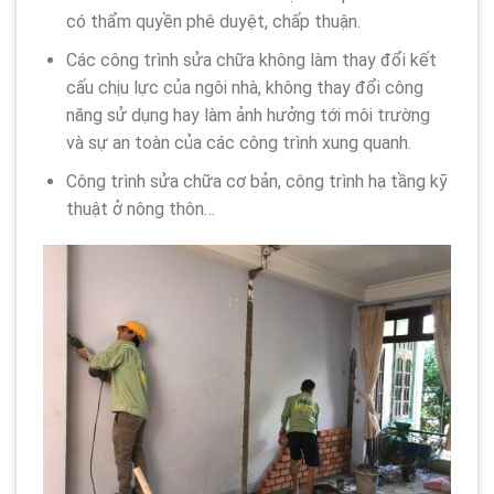
có thẩm quyền phê duyệt, chấp thuận.
Các công trình sửa chữa không làm thay đổi kết
cấu chịu lực của ngôi nhà, không thay đổi công
năng sử dụng hay làm ảnh hưởng tới môi trường
và sự an toàn của các công trình xung quanh.
Công trình sửa chữa cơ bản, công trình hạ tầng kỹ
thuật ở nông thôn…