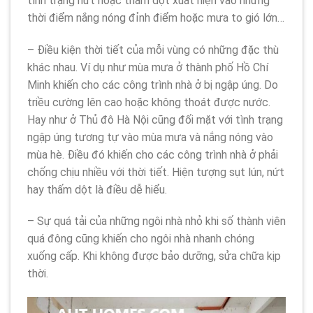
tình trạng nứt hoặc thấm dột xuất hiện vào những
thời điểm nắng nóng đỉnh điểm hoặc mưa to gió lớn…
– Điều kiện thời tiết của mỗi vùng có những đặc thù
khác nhau. Ví dụ như mùa mưa ở thành phố Hồ Chí
Minh khiến cho các công trình nhà ở bị ngập úng. Do
triều cường lên cao hoặc không thoát được nước.
Hay như ở Thủ đô Hà Nội cũng đối mặt với tình trạng
ngập úng tương tự vào mùa mưa và nắng nóng vào
mùa hè. Điều đó khiến cho các công trình nhà ở phải
chống chịu nhiều với thời tiết. Hiện tượng sụt lún, nứt
hay thấm dột là điều dễ hiểu.
– Sự quá tải của những ngôi nhà nhỏ khi số thành viên
quá đông cũng khiến cho ngôi nhà nhanh chóng
xuống cấp. Khi không được bảo dưỡng, sửa chữa kịp
thời.