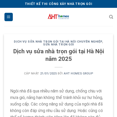
Chuyển
THIẾT KẾ THI CÔNG XÂY NHÀ TRỌN GÓI
đến
nội
dung
DỊCH VỤ SỬA NHÀ TRỌN GÓI TẠI HÀ NỘI CHUYÊN NGHIỆP
,
SỬA NHÀ TRỌN GÓI
Dịch vụ sửa nhà trọn gói tại Hà Nội
năm 2025
CẬP NHẬT
21/01/2025
BỞI
AHT HOMES GROUP
Ngôi nhà đã qua nhiều năm sử dụng, chống chịu với
mưa gió, nắng hạn không thể tránh khỏi sự hư hỏng,
xuống cấp. Các công năng sử dụng của ngôi nhà đã
không còn đáp ứng nhu cầu sử dụng. Hoặc cũng có