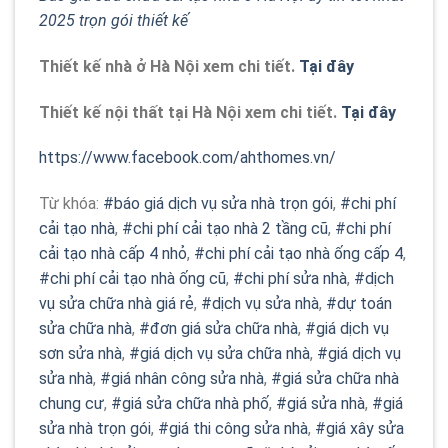
2025 trọn gói thiết kế
Thiết kế nhà ở Hà Nội xem chi tiết.
Tại đây
Thiết kế nội thất tại Hà Nội xem chi tiết.
Tại đây
https://www.facebook.com/ahthomes.vn/
Từ khóa:
#báo giá dịch vụ sửa nhà trọn gói
,
#chi phí
cải tạo nhà
,
#chi phí cải tạo nhà 2 tầng cũ
,
#chi phí
cải tạo nhà cấp 4 nhỏ
,
#chi phí cải tạo nhà ống cấp 4
,
#chi phí cải tạo nhà ống cũ
,
#chi phí sửa nhà
,
#dịch
vụ sửa chữa nhà giá rẻ
,
#dịch vụ sửa nhà
,
#dự toán
sửa chữa nhà
,
#đơn giá sửa chữa nhà
,
#giá dịch vụ
sơn sửa nhà
,
#giá dịch vụ sửa chữa nhà
,
#giá dịch vụ
sửa nhà
,
#giá nhân công sửa nhà
,
#giá sửa chữa nhà
chung cư
,
#giá sửa chữa nhà phố
,
#giá sửa nhà
,
#giá
sửa nhà trọn gói
,
#giá thi công sửa nhà
,
#giá xây sửa