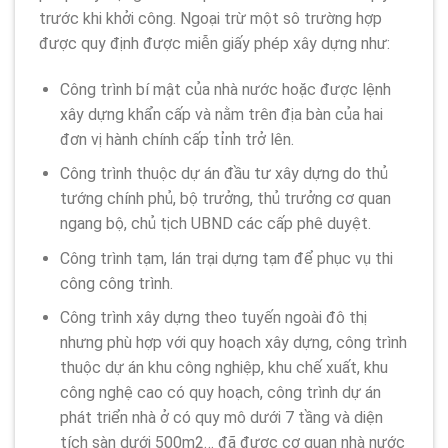
trước khi khởi công. Ngoại trừ một sô trường hợp
được quy định được miễn giấy phép xây dựng như:
Công trình bí mật của nhà nước hoặc được lệnh
xây dựng khẩn cấp và nằm trên địa bàn của hai
đơn vị hành chính cấp tỉnh trở lên.
Công trình thuộc dự án đầu tư xây dựng do thủ
tướng chính phủ, bộ trưởng, thủ trưởng cơ quan
ngang bộ, chủ tịch UBND các cấp phê duyệt.
Công trình tạm, lán trại dựng tạm để phục vụ thi
công công trình.
Công trình xây dựng theo tuyến ngoài đô thị
nhưng phù hợp với quy hoạch xây dựng, công trình
thuộc dự án khu công nghiệp, khu chế xuất, khu
công nghệ cao có quy hoạch, công trình dự án
phát triển nhà ở có quy mô dưới 7 tầng và diện
tích sàn dưới 500m2… đã được cơ quan nhà nước