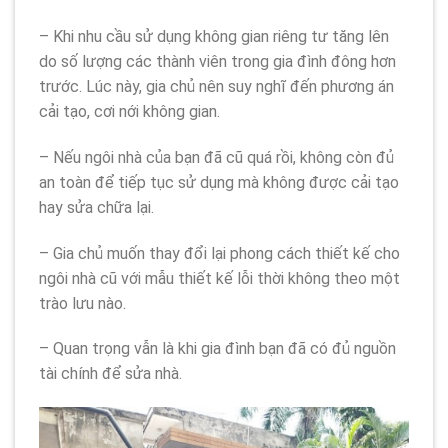
– Khi nhu cầu sử dụng không gian riêng tư tăng lên
do số lượng các thành viên trong gia đình đông hơn
trước. Lúc này, gia chủ nên suy nghĩ đến phương án
cải tạo, cơi nới không gian.
– Nếu ngôi nhà của bạn đã cũ quá rồi, không còn đủ
an toàn để tiếp tục sử dụng mà không được cải tạo
hay sửa chữa lại.
– Gia chủ muốn thay đổi lại phong cách thiết kế cho
ngôi nhà cũ với mẫu thiết kế lỗi thời không theo một
trào lưu nào.
– Quan trọng vẫn là khi gia đình bạn đã có đủ nguồn
tài chính để sửa nhà.