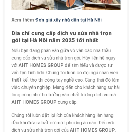
Xem thêm
Đơn giá xây nhà dân tại Hà Nội
Địa chỉ cung cấp dịch vụ sửa nhà trọn
gói tại Hà Nội năm 2025 tốt nhất
Nếu bạn đang phân vân giữa vô vàn các nhà thầu
cung cấp dịch vụ sửa nhà trọn gói. Hãy liên hệ ngay
với
AHT HOMES GROUP
để tìm hiểu và được tư
vấn tận tình hơn. Chúng tôi luôn có đội ngũ nhân viên
thiết kế, thợ thi công tay nghề cao. Cùng thái độ làm
việc chuyên nghiệp. Mang đến cho khách hàng sự hài
lòng cũng như tin tưởng vào chất lượng dịch vụ mà
AHT HOMES GROUP
cung cấp.
Chúng tôi luôn đặt lợi ích của khách hàng lên hàng
đầu khi đưa ra bất cứ một phương án nào. Đến với
dịch vụ sửa nhà trọn gói của
AHT HOMES GROUP
.