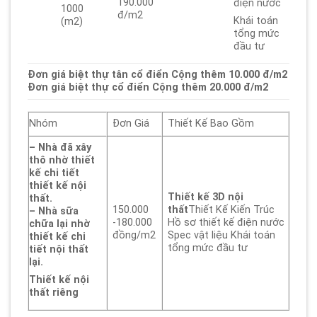
190.000
điện nước
1000
đ/m2
Khái toán
(m2)
tổng mức
đầu tư
Đơn giá biệt thự tân cổ điển Cộng thêm 10.000 đ/m2
Đơn giá biệt thự cổ điển Cộng thêm 20.000 đ/m2
Nhóm
Đơn Giá
Thiết Kế Bao Gồm
– Nhà đã xây
thô nhờ thiết
kế chi tiết
thiết kế nội
Thiết kế 3D nội
thất.
150.000
thất
Thiết Kế Kiến Trúc
– Nhà sữa
-180.000
Hồ sơ thiết kế điện nước
chữa lại nhờ
đồng/m2
Spec vật liệu Khái toán
thiết kế chi
tổng mức đầu tư
tiết nội thất
lại.
Thiết kế nội
thất riêng