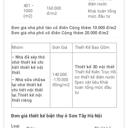
điện nước
401 –
160.000
1000
Khái toán tổng
đ/m2
(m2)
mức đầu tư
Đơn giá nhà phố tân cổ điển Cộng thêm 10.000 đ/m2
Đơn giá nhà phố cổ điển Cộng thêm 20.000 đ/m2
Nhóm
Đơn Giá
Thiết Kế Bao Gồm
– Nhà đã xây thô
nhờ thiết kế chi
Thiết kế 3D nội thất
tiết thiết kế nội
Thiết Kế Kiến Trúc Hồ
thất.
140.000
sơ thiết kế điện nước
-170.000
– Nhà sữa chữaa
Spec vật liệu Khái
đồng/m2
lại nhờ thiết kế
toán tổng mức đầu
chi tiết nội thất
tư
lại.
Thiết kế nội
thất riêng
Đơn giá thiết kế biệt thự
ở Sơn Tây Hà Nội
Loại