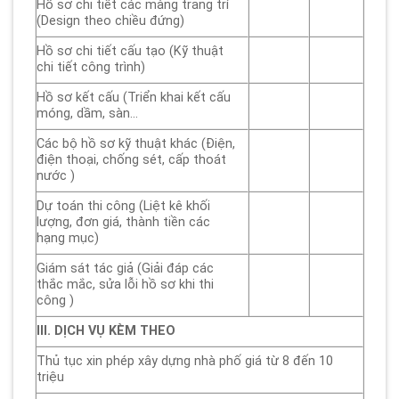
Hồ sơ chi tiết các màng trang trí
(Design theo chiều đứng)
Hồ sơ chi tiết cấu tạo (Kỹ thuật
chi tiết công trình)
Hồ sơ kết cấu (Triển khai kết cấu
móng, dầm, sàn…
Các bộ hồ sơ kỹ thuật khác (Điện,
điện thoại, chống sét, cấp thoát
nước )
Dự toán thi công (Liệt kê khối
lượng, đơn giá, thành tiền các
hạng mục)
Giám sát tác giả (Giải đáp các
thắc mắc, sửa lỗi hồ sơ khi thi
công )
III. DỊCH VỤ KÈM THEO
Thủ tục xin phép xây dựng nhà phố giá từ 8 đến 10
triệu