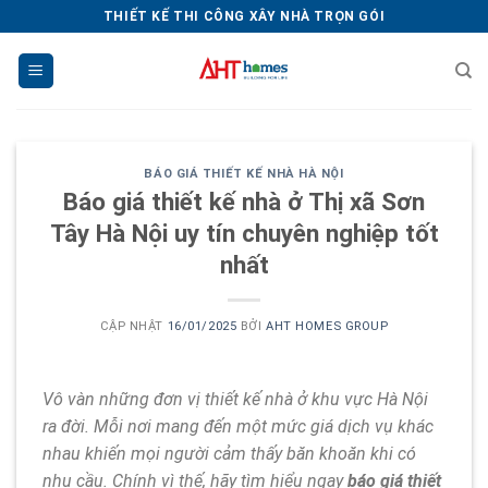
Chuyển
THIẾT KẾ THI CÔNG XÂY NHÀ TRỌN GÓI
đến
nội
dung
BÁO GIÁ THIẾT KẾ NHÀ HÀ NỘI
Báo giá thiết kế nhà ở Thị xã Sơn
Tây Hà Nội uy tín chuyên nghiệp tốt
nhất
CẬP NHẬT
16/01/2025
BỞI
AHT HOMES GROUP
Vô vàn những đơn vị thiết kế nhà ở khu vực Hà Nội
ra đời. Mỗi nơi mang đến một mức giá dịch vụ khác
nhau khiến mọi người cảm thấy băn khoăn khi có
nhu cầu. Chính vì thế, hãy tìm hiểu ngay
báo giá thiết