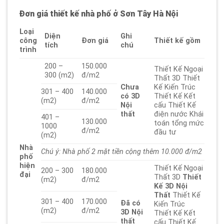
Đơn giá thiết kế nhà phố ở Sơn Tây Hà Nội
Loại
Diện
Ghi
công
Đơn giá
Thiết kế gồm
tích
chú
trình
200 –
150.000
Thiết Kế Ngoại
300 (m2)
đ/m2
Thất 3D Thiết
Chưa
Kế Kiến Trúc
301 – 400
140.000
có
3D
Thiết Kế Kết
(m2)
đ/m2
Nội
cấu Thiết Kế
thất
điện nước Khái
401 –
130.000
toán tổng mức
1000
đ/m2
đầu tư
(m2)
Nhà
Chú ý: Nhà phố 2 mặt tiền cộng thêm 10.000 đ/m2
phố
hiện
Thiết Kế Ngoại
200 – 300
180.000
đại
Thất 3D
Thiết
(m2)
đ/m2
Kế 3D Nội
Thất
Thiết Kế
301 – 400
170.000
Đã có
Kiến Trúc
(m2)
đ/m2
3D
Nội
Thiết Kế Kết
thất
cấu Thiết Kế