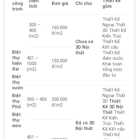
Diện
Thiết kế
công
Đơn giá
Chi chú
tích
gồm
trình
Thiết Kế
300 –
Ngoại Thất
160.000
400
3D Thiết Kế
đ/m2
(m2)
Kiến Trúc
Chưa có
Thiết Kế
3D
Nội
Kết cấu
Biệt
thất
Thiết Kế
thự
401 –
điện nước
150.000
hiện
1000
Khái toán
đ/m2
đại
(m2)
tổng mức
đầu tư
Biệt
thự
vườn
Thiết Kế
Ngoại Thất
Biệt
300 – 400
200.000
3D
Thiết
thự
(m2)
đ/m2
Kế 3D Nội
Phố
Thất
Thiết
Biệt
Kế Kiến
thự
Đã có
3D
Trúc Thiết
mini
Nội thất
Kế Kết cấu
Thiết Kế
401 –