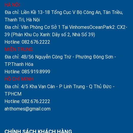
HÀ NỘI
Địa chỉ: Liền Kề 13-18 Tổng Cục V Bộ Công An, Tân Triều,
Thanh Trì, Hà Nội
Địa chỉ: Văn Phòng Cơ Sở 1 Tại VinhomesOceanPark2: CX2-
39 (Phân Khu Cọ Xanh: Dãy số 2, Nhà Số 39)
Hotline: 082.676.2222
MIỀN TRUNG
Địa chỉ: 4B/56 Nguyễn Công Trứ - Phường Đông Sơn -
TP.Thanh Hóa
Hotline: 085.919.8999
HỒ CHÍ MINH
Địa chỉ: 4/5 Kha Vạn Cân - P Linh Trung - Q Thủ Đức -
TPHCM
Hotline: 082.676.2222
ahthomes@gmail.com
CHÍNH SÁCH KHÁCH HÀNG