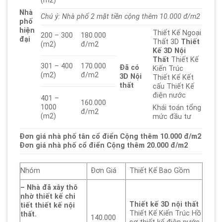
(m2)
Nhà
Chú ý: Nhà phố 2 mặt tiền cộng thêm 10.000 đ/m2
phố
hiện
Thiết Kế Ngoại
200 – 300
180.000
đại
Thất 3D
Thiết
(m2)
đ/m2
Kế 3D Nội
Thất
Thiết Kế
301 – 400
170.000
Đã có
Kiến Trúc
(m2)
đ/m2
3D
Nội
Thiết Kế Kết
thất
cấu Thiết Kế
điện nước
401 –
160.000
1000
Khái toán tổng
đ/m2
(m2)
mức đầu tư
Đơn giá nhà phố tân cổ điển Cộng thêm 10.000 đ/m2
Đơn giá nhà phố cổ điển Cộng thêm 20.000 đ/m2
Nhóm
Đơn Giá
Thiết Kế Bao Gồm
– Nhà đã xây thô
nhờ thiết kế chi
Thiết kế 3D nội thất
tiết thiết kế nội
Thiết Kế Kiến Trúc Hồ
thất.
140.000