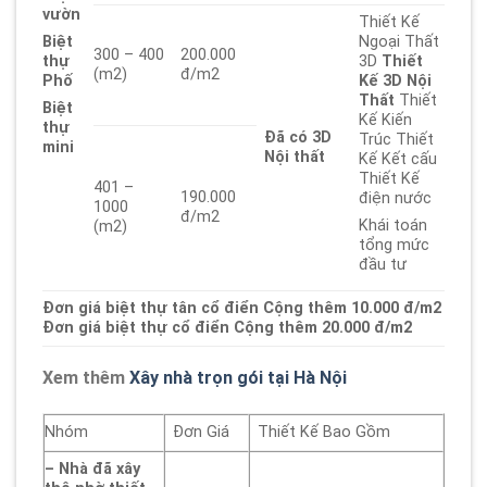
vườn
Thiết Kế
Ngoại Thất
Biệt
300 – 400
200.000
3D
Thiết
thự
(m2)
đ/m2
Kế 3D Nội
Phố
Thất
Thiết
Biệt
Kế Kiến
thự
Đã có
3D
Trúc Thiết
mini
Nội thất
Kế Kết cấu
Thiết Kế
401 –
190.000
điện nước
1000
đ/m2
Khái toán
(m2)
tổng mức
đầu tư
Đơn giá biệt thự tân cổ điển Cộng thêm 10.000 đ/m2
Đơn giá biệt thự cổ điển Cộng thêm 20.000 đ/m2
Xem thêm
Xây nhà trọn gói tại Hà Nội
Nhóm
Đơn Giá
Thiết Kế Bao Gồm
– Nhà đã xây