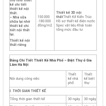
thô nhờ thiết
kế chi tiết
thiết kế nội
Thiết kế 3D nội
thất.
150.000
thất
Thiết Kế Kiến Trúc
– Nhà sữa
-180.000
Hồ sơ thiết kế điện nước
chữa lại nhờ
đồng/m2
Spec vật liệu Khái toán
thiết kế chi
tổng mức đầu tư
tiết nội thất
lại.
Thiết kế nội
thất riêng
Bảng Chi Tiết Thiết Kế Nhà Phố – Biệt Thự
ở Gia
Lâm Hà Nội
Thiết
Thiết
Nội dung công việc
kế nhà
kế biệt
phố
thự
I. THỜI GIAN THIẾT KẾ
Tổng thời gian thiết kế
30 ngày
30 ngày