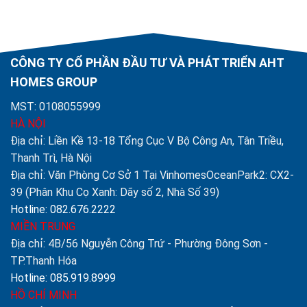
CÔNG TY CỔ PHẦN ĐẦU TƯ VÀ PHÁT TRIỂN AHT
HOMES GROUP
MST: 0108055999
HÀ NỘI
Địa chỉ: Liền Kề 13-18 Tổng Cục V Bộ Công An, Tân Triều,
Thanh Trì, Hà Nội
Địa chỉ: Văn Phòng Cơ Sở 1 Tại VinhomesOceanPark2: CX2-
39 (Phân Khu Cọ Xanh: Dãy số 2, Nhà Số 39)
Hotline: 082.676.2222
MIỀN TRUNG
Địa chỉ: 4B/56 Nguyễn Công Trứ - Phường Đông Sơn -
TP.Thanh Hóa
Hotline: 085.919.8999
HỒ CHÍ MINH