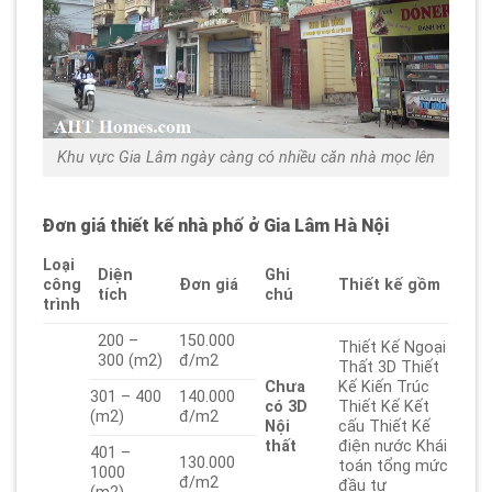
Khu vực Gia Lâm ngày càng có nhiều căn nhà mọc lên
Đơn giá thiết kế nhà phố ở Gia Lâm Hà Nội
Loại
Diện
Ghi
công
Đơn giá
Thiết kế gồm
tích
chú
trình
200 –
150.000
Thiết Kế Ngoại
300 (m2)
đ/m2
Thất 3D Thiết
Chưa
Kế Kiến Trúc
301 – 400
140.000
có
3D
Thiết Kế Kết
(m2)
đ/m2
Nội
cấu Thiết Kế
thất
điện nước Khái
401 –
130.000
toán tổng mức
1000
đ/m2
đầu tư