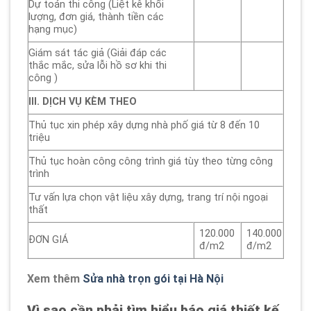
Dự toán thi công (Liệt kê khối
lượng, đơn giá, thành tiền các
hạng mục)
Giám sát tác giả (Giải đáp các
thắc mắc, sửa lỗi hồ sơ khi thi
công )
III. DỊCH VỤ KÈM THEO
Thủ tục xin phép xây dựng nhà phố giá từ 8 đến 10
triệu
Thủ tục hoàn công công trình giá tùy theo từng công
trình
Tư vấn lựa chọn vật liệu xây dựng, trang trí nội ngoại
thất
120.000
140.000
ĐƠN GIÁ
đ/m2
đ/m2
Xem thêm
Sửa nhà trọn gói tại Hà Nội
Vì sao cần phải tìm hiểu báo giá thiết kế