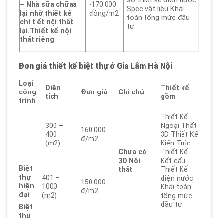
sơ thiết kế điện nước
-170.000
– Nhà sữa chữaa
Spec vật liệu Khái
đồng/m2
lại nhờ thiết kế
toán tổng mức đầu
chi tiết nội thất
tư
lại.
Thiết kế nội
thất riêng
Đơn giá thiết kế biệt thự
ở Gia Lâm Hà Nội
Loại
Diện
Thiết kế
công
Đơn giá
Chi chú
tích
gồm
trình
Thiết Kế
300 –
Ngoại Thất
160.000
400
3D Thiết Kế
đ/m2
(m2)
Kiến Trúc
Chưa có
Thiết Kế
3D
Nội
Kết cấu
Biệt
thất
Thiết Kế
thự
401 –
điện nước
150.000
hiện
1000
Khái toán
đ/m2
đại
(m2)
tổng mức
đầu tư
Biệt
thự