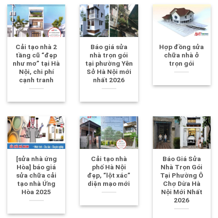
Cải tạo nhà 2
Báo giá sửa
Hợp đồng sửa
tầng cũ “đẹp
nhà trọn gói
chữa nhà ở
như mơ” tại Hà
tại phường Yên
trọn gói
Nội, chi phí
Sở Hà Nội mới
cạnh tranh
nhất 2026
[sửa nhà ứng
Cải tạo nhà
Báo Giá Sửa
Hòa] báo giá
phố Hà Nội
Nhà Trọn Gói
sửa chữa cải
đẹp, “lột xác”
Tại Phường Ô
tạo nhà Ứng
diện mạo mới
Chợ Dừa Hà
Hòa 2025
Nội Mới Nhất
2026