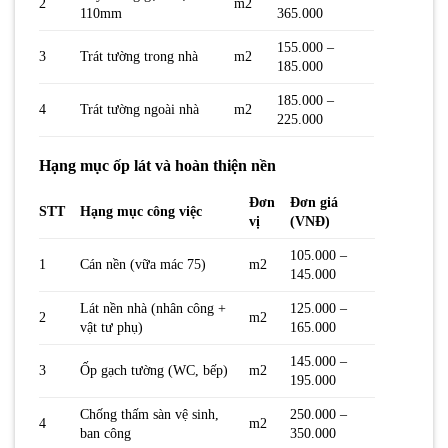
2
m2
110mm
365.000
155.000 –
3
Trát tường trong nhà
m2
185.000
185.000 –
4
Trát tường ngoài nhà
m2
225.000
Hạng mục ốp lát và hoàn thiện nền
Đơn
Đơn giá
STT
Hạng mục công việc
vị
(VNĐ)
105.000 –
1
Cán nền (vữa mác 75)
m2
145.000
Lát nền nhà (nhân công +
125.000 –
2
m2
vật tư phụ)
165.000
145.000 –
3
Ốp gạch tường (WC, bếp)
m2
195.000
Chống thấm sàn vệ sinh,
250.000 –
4
m2
ban công
350.000