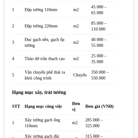
45.000 –
1
Đập tường 110mm
m2
65.000
85.000 –
2
Đập tường 220mm
m2
110.000
Đục gạch nền, gạch ốp
40.000 –
3
m2
tường
55.000
25.000 –
4
Tháo dỡ trần thạch cao
m2
35.000
Vận chuyển phế thải ra
350.000 –
5
Chuyến
khỏi công trình
550.000
Hạng mục xây, trát tường
Đơn
STT
Hạng mục công việc
Đơn giá (VNĐ)
vị
Xây tường gạch ống
285.000 –
1
m2
110mm
325.000
Xây tường gạch đặc
315.000 –