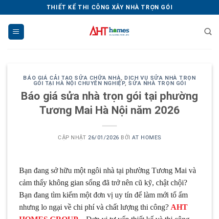
Chuyển
THIẾT KẾ THI CÔNG XÂY NHÀ TRỌN GÓI
đến
nội
dung
BÁO GIÁ CẢI TẠO SỬA CHỮA NHÀ
,
DỊCH VỤ SỬA NHÀ TRỌN
GÓI TẠI HÀ NỘI CHUYÊN NGHIỆP
,
SỬA NHÀ TRỌN GÓI
Báo giá sửa nhà trọn gói tại phường
Tương Mai Hà Nội năm 2026
CẬP NHẬT
26/01/2026
BỞI
AT HOMES
Bạn đang sở hữu một ngôi nhà tại phường Tương Mai và
cảm thấy không gian sống đã trở nên cũ kỹ, chật chội?
Bạn đang tìm kiếm một đơn vị uy tín để làm mới tổ ấm
nhưng lo ngại về chi phí và chất lượng thi công?
AHT