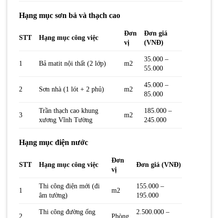
Hạng mục sơn bả và thạch cao
Đơn
Đơn giá
STT
Hạng mục công việc
vị
(VNĐ)
35.000 –
1
Bả matit nội thất (2 lớp)
m2
55.000
45.000 –
2
Sơn nhà (1 lót + 2 phủ)
m2
85.000
Trần thạch cao khung
185.000 –
3
m2
xương Vĩnh Tường
245.000
Hạng mục điện nước
Đơn
STT
Hạng mục công việc
Đơn giá (VNĐ)
vị
Thi công điện mới (đi
155.000 –
1
m2
âm tường)
195.000
Thi công đường ống
2.500.000 –
2
Phòng