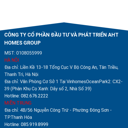
CÔNG TY CỔ PHẦN ĐẦU TƯ VÀ PHÁT TRIỂN AHT
HOMES GROUP
MST: 0108055999
HÀ NỘI
Địa chỉ: Liền Kề 13-18 Tổng Cục V Bộ Công An, Tân Triều,
Thanh Trì, Hà Nội
Địa chỉ: Văn Phòng Cơ Sở 1 Tại VinhomesOceanPark2: CX2-
39 (Phân Khu Cọ Xanh: Dãy số 2, Nhà Số 39)
Hotline: 082.676.2222
MIỀN TRUNG
Địa chỉ: 4B/56 Nguyễn Công Trứ - Phường Đông Sơn -
TP.Thanh Hóa
Hotline: 085.919.8999