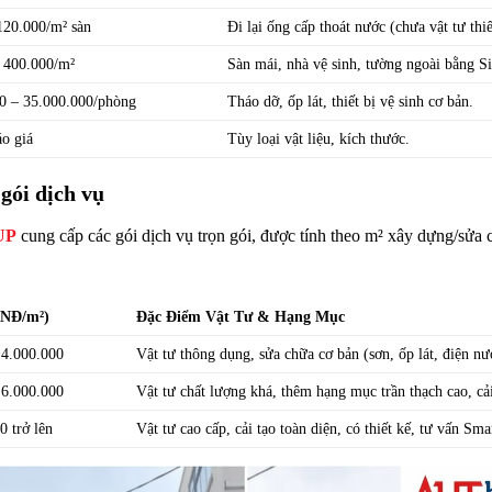
120.000/m² sàn
Đi lại ống cấp thoát nước (chưa vật tư thiế
 400.000/m²
Sàn mái, nhà vệ sinh, tường ngoài bằng 
0 – 35.000.000/phòng
Tháo dỡ, ốp lát, thiết bị vệ sinh cơ bản.
áo giá
Tùy loại vật liệu, kích thước.
 gói dịch vụ
UP
cung cấp các gói dịch vụ trọn gói, được tính theo m² xây dựng/sửa
VNĐ/m²)
Đặc Điểm Vật Tư & Hạng Mục
 4.000.000
Vật tư thông dụng, sửa chữa cơ bản (sơn, ốp lát, điện n
 6.000.000
Vật tư chất lượng khá, thêm hạng mục trần thạch cao, cả
0 trở lên
Vật tư cao cấp, cải tạo toàn diện, có thiết kế, tư vấn S