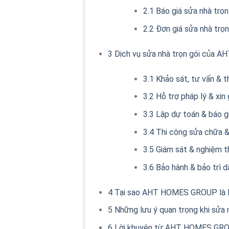
2.1
Báo giá sửa nhà trọn
2.2
Đơn giá sửa nhà trọn 
3
Dịch vụ sửa nhà trọn gói của 
3.1
Khảo sát, tư vấn & th
3.2
Hỗ trợ pháp lý & xin
3.3
Lập dự toán & báo gi
3.4
Thi công sửa chữa &
3.5
Giám sát & nghiệm th
3.6
Bảo hành & bảo trì d
4
Tại sao AHT HOMES GROUP là lựa
5
Những lưu ý quan trọng khi sửa
6
Lời khuyên từ AHT HOMES GROU