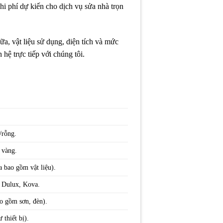
i phí dự kiến cho dịch vụ sửa nhà trọn
ữa, vật liệu sử dụng, diện tích và mức
hệ trực tiếp với chúng tôi.
.
/rỗng.
t vàng.
a bao gồm vật liệu).
n, Dulux, Kova.
ao gồm sơn, đèn).
 thiết bị).