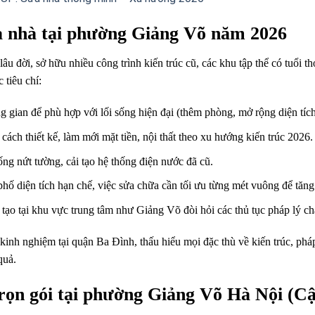
a nhà tại phường Giảng Võ năm 2026
lâu đời, sở hữu nhiều công trình kiến trúc cũ, các khu tập thể có tuổi 
 tiêu chí:
 gian để phù hợp với lối sống hiện đại (thêm phòng, mở rộng diện tích,
ách thiết kế, làm mới mặt tiền, nội thất theo xu hướng kiến trúc 2026.
g nứt tường, cải tạo hệ thống điện nước đã cũ.
hố diện tích hạn chế, việc sửa chữa cần tối ưu từng mét vuông để tăn
 tạo tại khu vực trung tâm như Giảng Võ đòi hỏi các thủ tục pháp lý ch
kinh nghiệm tại quận Ba Đình, thấu hiểu mọi đặc thù về kiến trúc, phá
quả.
trọn gói tại phường Giảng Võ Hà Nội (C