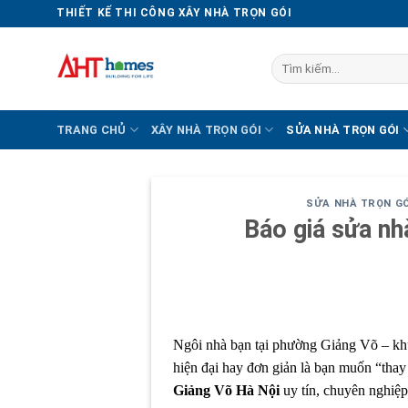
Chuyển
THIẾT KẾ THI CÔNG XÂY NHÀ TRỌN GÓI
đến
nội
Tìm
dung
kiếm:
TRANG CHỦ
XÂY NHÀ TRỌN GÓI
SỬA NHÀ TRỌN GÓI
SỬA NHÀ TRỌN GÓ
Báo giá sửa nh
Ngôi nhà bạn tại phường Giảng Võ – khu
hiện đại hay đơn giản là bạn muốn “tha
Giảng Võ Hà Nội
uy tín, chuyên nghiệp