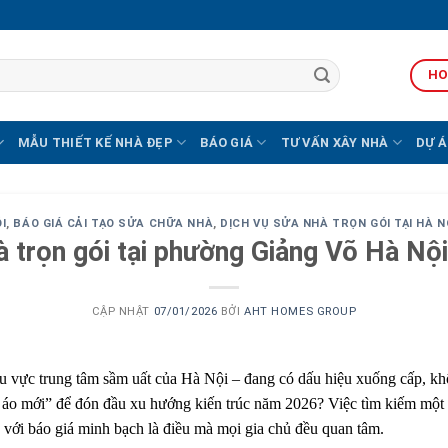
HO
MẪU THIẾT KẾ NHÀ ĐẸP
BÁO GIÁ
TƯ VẤN XÂY NHÀ
DỰ Á
I
,
BÁO GIÁ CẢI TẠO SỬA CHỮA NHÀ
,
DỊCH VỤ SỬA NHÀ TRỌN GÓI TẠI HÀ 
à trọn gói tại phường Giảng Võ Hà Nộ
CẬP NHẬT
07/01/2026
BỞI
AHT HOMES GROUP
 vực trung tâm sầm uất của Hà Nội – đang có dấu hiệu xuống cấp, kh
y áo mới” để đón đầu xu hướng kiến trúc năm 2026? Việc tìm kiếm một
 với báo giá minh bạch là điều mà mọi gia chủ đều quan tâm.