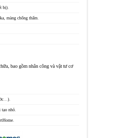
t bị).
Sika, màng chống thấm.
 chữa, bao gồm nhân công và vật tư cơ
ước…).
i tạo nhỏ.
martHome.