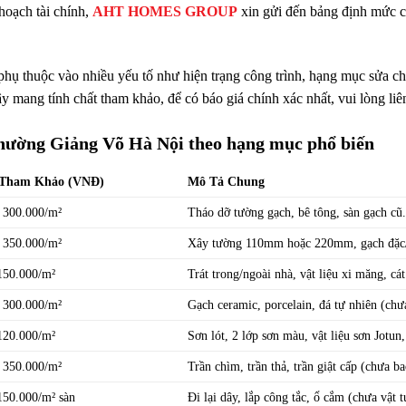
hoạch tài chính,
AHT HOMES GROUP
xin gửi đến bảng định mức ch
 phụ thuộc vào nhiều yếu tố như hiện trạng công trình, hạng mục sửa ch
 mang tính chất tham khảo, để có báo giá chính xác nhất, vui lòng liên 
 phường Giảng Võ Hà Nội theo hạng mục phổ biến
 Tham Khảo (VNĐ)
Mô Tả Chung
 300.000/m²
Tháo dỡ tường gạch, bê tông, sàn gạch cũ
 350.000/m²
Xây tường 110mm hoặc 220mm, gạch đặc
150.000/m²
Trát trong/ngoài nhà, vật liệu xi măng, cá
 300.000/m²
Gạch ceramic, porcelain, đá tự nhiên (chư
120.000/m²
Sơn lót, 2 lớp sơn màu, vật liệu sơn Jotu
 350.000/m²
Trần chìm, trần thả, trần giật cấp (chưa b
150.000/m² sàn
Đi lại dây, lắp công tắc, ổ cắm (chưa vật tư