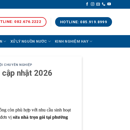
TLINE: 082.676.2222
HOTLINE: 085.919.8999
N
XỬ LÝ NGUỒN NƯỚC
KINH NGHIỆM HAY
NỘI CHUYÊN NGHIỆP
i cập nhật 2026
ông còn phù hợp với nhu cầu sinh hoạt
 đơn vị
sửa nhà trọn gói tại phường