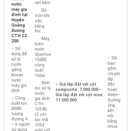
ren kẽm.
nước
máy gia
· Bộ
đình tại
trộn khí
Huyện
cân
Quảng
bằng
Xương
PH.
CTH C2
· Máy
250
bơm
– Sử
nước
dụng để
Shenton
– Đã
xử lý
150BE
bao
nước
công
gồm
giếng
suất
chi phí
khoan
150w.
lắp
nước
· Bình
– Giá lắp đặt với cột
đặt
máy gia
lọc xử lý
composite: 7.000.000
–
hoàn
đình.
nước
Giá lắp đặt với cột inox:
thiện–
– Công
gia đình
11.500.000
Đường
suất lọc
CTH
ống
800lh
1054B
kết
tương
(2 cột
nối
đương 4
lọc mã
bằng
– 6 người
1054
nhựa.
sử dụng.
mắc nối