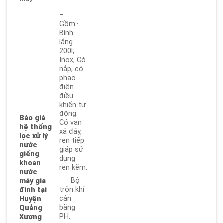
–
Gồm:·
Bình
lắng
200l,
Inox, Có
nắp, có
phao
điện
điều
khiển tự
động.
Báo giá
Có van
hệ thống
xả đáy,
lọc xử lý
ren tiếp
nước
giáp sử
giếng
dụng
khoan
ren kẽm.
nước
· Bộ
máy gia
trộn khí
đình tại
cân
Huyện
bằng
Quảng
PH.
Xương