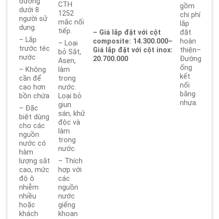
đương
CTH
gồm
dưới 8
1252
chi phí
người sử
mắc nối
lắp
dụng.
tiếp.
– Giá lắp đặt với cột
đặt
– Lắp
composite: 14.300.000
–
hoàn
– Loại
trước téc
Giá lắp đặt với cột inox:
thiện–
bỏ Sắt,
nước
20.700.000
Đường
Asen,
ống
– Không
làm
kết
cần để
trong
nối
cao hơn
nước.
bằng
bồn chứa
Loại bỏ
nhựa.
giun
– Đặc
sán, khử
biệt dùng
độc và
cho các
làm
nguồn
trong
nước có
nước.
hàm
lượng sắt
– Thích
cao, mức
hợp với
độ ô
các
nhiễm
nguồn
nhiều
nước
hoặc
giếng
khách
khoan