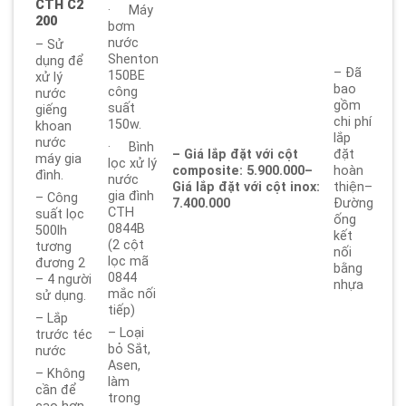
CTH C2
· Máy
200
bơm
nước
– Sử
Shenton
dụng để
– Đã
150BE
xử lý
bao
công
nước
gồm
suất
giếng
chi phí
150w.
khoan
lắp
nước
· Bình
– Giá lắp đặt với cột
đặt
máy gia
lọc xử lý
composite: 5.900.000
–
hoàn
đình.
nước
Giá lắp đặt với cột inox:
thiện–
gia đình
– Công
7.400.000
Đường
CTH
suất lọc
ống
0844B
500lh
kết
(2 cột
tương
nối
lọc mã
đương 2
bằng
0844
– 4 người
nhựa
mắc nối
sử dụng.
tiếp)
– Lắp
– Loại
trước téc
bỏ Sắt,
nước
Asen,
– Không
làm
cần để
trong