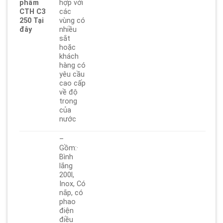
phẩm
hợp với
CTH C3
các
250 Tại
vùng có
đây
nhiều
sắt
hoặc
khách
hàng có
yêu cầu
cao cấp
về độ
trong
của
nước
–
Gồm:·
Bình
lắng
200l,
Inox, Có
nắp, có
phao
điện
điều