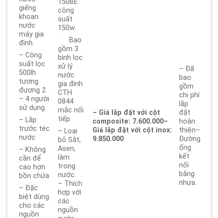
150BE
giếng
công
khoan
suất
nước
150w.
máy gia
· Bao
đình.
gồm 3
– Công
bình lọc
suất lọc
xử lý
– Đã
500lh
nước
bao
tương
gia đình
gồm
đương 2
CTH
chi phí
– 4 người
0844
lắp
sử dụng.
mắc nối
– Giá lắp đặt với cột
đặt
tiếp.
– Lắp
composite: 7.600.000
–
hoàn
trước téc
Giá lắp đặt với cột inox:
thiện–
– Loại
nước
9.850.000
Đường
bỏ Sắt,
ống
Asen,
– Không
kết
làm
cần để
nối
trong
cao hơn
bằng
nước.
bồn chứa
nhựa.
– Thích
– Đặc
hợp với
biệt dùng
các
cho các
nguồn
nguồn