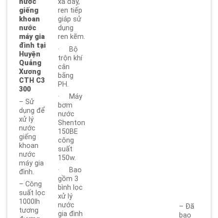
nước
xả đáy,
giếng
ren tiếp
khoan
giáp sử
nước
dụng
máy gia
ren kẽm.
đình tại
· Bộ
Huyện
trộn khí
Quảng
cân
Xương
bằng
CTH C3
PH.
300
· Máy
– Sử
bơm
dụng để
nước
xử lý
Shenton
nước
150BE
giếng
công
khoan
suất
nước
150w.
máy gia
· Bao
đình.
gồm 3
– Công
bình lọc
suất lọc
xử lý
1000lh
nước
– Đã
tương
gia đình
bao