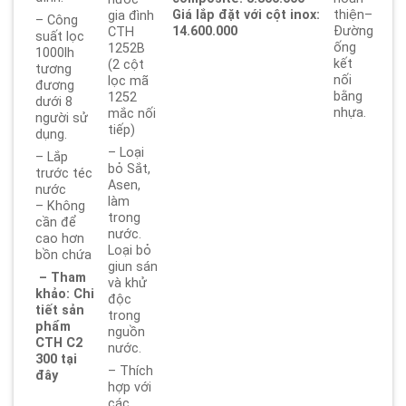
Giá lắp đặt với cột inox:
thiện–
gia đình
– Công
14.600.000
Đường
CTH
suất lọc
ống
1252B
1000lh
kết
(2 cột
tương
nối
lọc mã
đương
bằng
1252
dưới 8
nhựa.
mắc nối
người sử
tiếp)
dụng.
– Loại
– Lắp
bỏ Sắt,
trước téc
Asen,
nước
làm
– Không
trong
cần để
nước.
cao hơn
Loại bỏ
bồn chứa
giun sán
– Tham
và khử
khảo: Chi
độc
tiết sản
trong
phẩm
nguồn
CTH C2
nước.
300 tại
– Thích
đây
hợp với
các