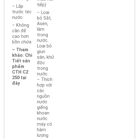
tiếp)
– Lắp
trước téc
– Loại
nước
bỏ Sắt,
Asen,
– Không
làm
cần để
trong
cao hơn
nước.
bồn chứa
Loại bỏ
– Tham
giun
khảo: Chi
sán, khử
Tiết sản
độc
phẩm
trong
CTH C2
nước.
250 tại
– Thích
đây
hợp với
các
nguồn
nước
giếng
khoan
nước
máy có
hàm
lượng