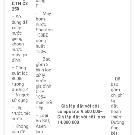
bằng
CTH C3
PH.
250
· Máy
– Sử
bơm
dụng để
nước
xử lý
Shenton
nước
150BE
giếng
công
khoan
suất
nước
150w.
máy gia
· Bao
đình.
gồm 3
– Công
bình lọc
suất lọc
xử lý
800lh
– Đã
nước
tương
bao
gia đình
đương 4
gồm
CTH
– 6 người
chi phí
1054
sử dụng.
lắp
mắc nối
– Giá lắp đặt với cột
đặt
– Lắp
tiếp.
composite:9.500.000
–
hoàn
trước téc
– Loại
Giá lắp đặt với cột inox:
thiện–
nước
bỏ Sắt,
14.800.000
Đường
– Không
Asen,
ống
cần để
làm
kết