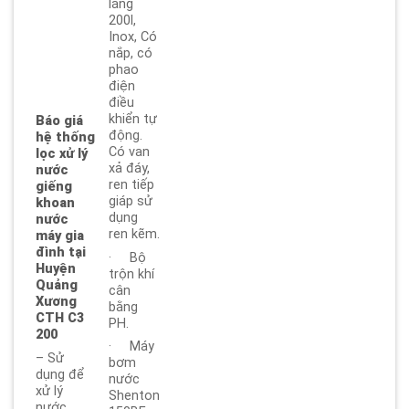
lắng
200l,
Inox, Có
nắp, có
phao
điện
điều
khiển tự
Báo giá
động.
hệ thống
Có van
lọc xử lý
xả đáy,
nước
ren tiếp
giếng
giáp sử
khoan
dụng
nước
ren kẽm.
máy gia
đình tại
· Bộ
Huyện
trộn khí
Quảng
cân
Xương
bằng
CTH C3
PH.
200
· Máy
– Sử
bơm
dụng để
nước
xử lý
Shenton
nước