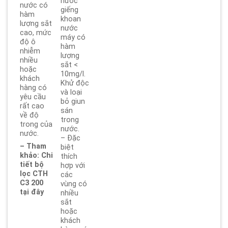
nước
nước có
giếng
hàm
khoan
lượng sắt
nước
cao, mức
máy có
độ ô
hàm
nhiễm
lượng
nhiều
sắt <
hoặc
10mg/l.
khách
Khử độc
hàng có
và loại
yêu cầu
bỏ giun
rất cao
sán
về độ
trong
trong của
nước.
nước.
– Đặc
– Tham
biệt
khảo: Chi
thích
tiết bộ
hợp với
lọc CTH
các
C3 200
vùng có
tại đây
nhiều
sắt
hoặc
khách