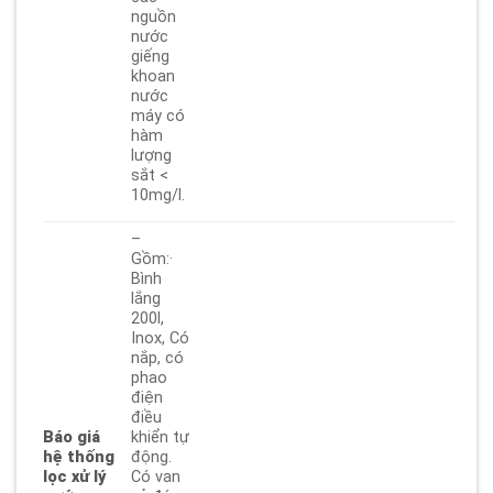
nguồn
nước
giếng
khoan
nước
máy có
hàm
lượng
sắt <
10mg/l.
–
Gồm:·
Bình
lắng
200l,
Inox, Có
nắp, có
phao
điện
điều
Báo giá
khiển tự
hệ thống
động.
lọc xử lý
Có van