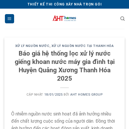
Chuyển
THIẾT KẾ THI CÔNG XÂY NHÀ TRỌN GÓI
đến
nội
dung
XỬ LÝ NGUỒN NƯỚC
,
XỬ LÝ NGUỒN NƯỚC TẠI THANH HÓA
Báo giá hệ thống lọc xử lý nước
giếng khoan nước máy gia đình tại
Huyện Quảng Xương Thanh Hóa
2025
CẬP NHẬT
18/01/2025
BỞI
AHT HOMES GROUP
Ô nhiễm nguồn nước sinh hoạt đã ảnh hưởng nhiều
đến chất lượng cuộc sống của người dân. Đồng thời
ảnh hưởng đến các hoạt động sản xuất, kinh doanh