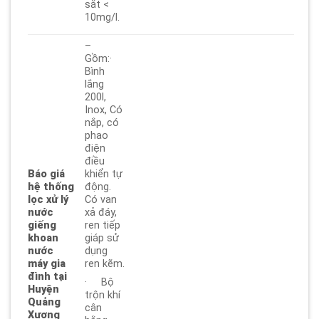
sắt <
10mg/l.
–
Gồm:·
Bình
lắng
200l,
Inox, Có
nắp, có
phao
điện
điều
Báo giá
khiển tự
hệ thống
động.
lọc xử lý
Có van
nước
xả đáy,
giếng
ren tiếp
khoan
giáp sử
nước
dụng
máy gia
ren kẽm.
đình tại
· Bộ
Huyện
trộn khí
Quảng
cân
Xương