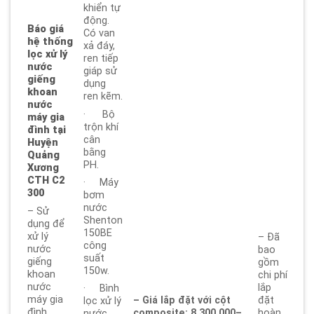
khiển tự
động.
Báo giá
Có van
hệ thống
xả đáy,
lọc xử lý
ren tiếp
nước
giáp sử
giếng
dụng
khoan
ren kẽm.
nước
· Bộ
máy gia
trộn khí
đình tại
cân
Huyện
bằng
Quảng
PH.
Xương
CTH C2
· Máy
300
bơm
nước
– Sử
Shenton
dụng để
150BE
xử lý
– Đã
công
nước
bao
suất
giếng
gồm
150w.
khoan
chi phí
nước
lắp
· Bình
máy gia
– Giá lắp đặt với cột
đặt
lọc xử lý
đình.
composite: 8.300.000
–
hoàn
nước