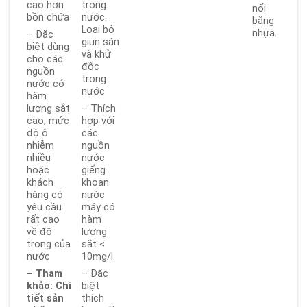
cao hơn
trong
nối
bồn chứa
nước.
bằng
Loại bỏ
nhựa.
– Đặc
giun sán
biệt dùng
và khử
cho các
độc
nguồn
trong
nước có
nước
hàm
lượng sắt
– Thích
cao, mức
hợp với
độ ô
các
nhiễm
nguồn
nhiều
nước
hoặc
giếng
khách
khoan
hàng có
nước
yêu cầu
máy có
rất cao
hàm
về độ
lượng
trong của
sắt <
nước
10mg/l.
– Tham
– Đặc
khảo: Chi
biệt
tiết sản
thích