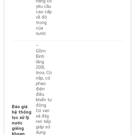
hàng có
yêu cầu
cao cấp
về độ
trong
của
nước
–
Gồm:·
Bình
lắng
200l,
Inox, Có
nắp, có
phao
điện
điều
khiển tự
động.
Báo giá
Có van
hệ thống
xả đáy,
lọc xử lý
ren tiếp
nước
giáp sử
giếng
dụng
khoan