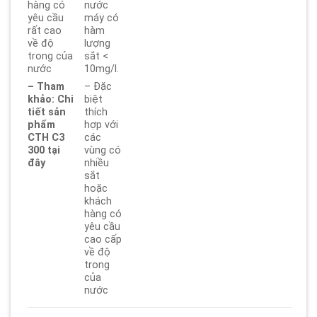
hàng có
nước
yêu cầu
máy có
rất cao
hàm
về độ
lượng
trong của
sắt <
nước
10mg/l.
– Tham
– Đặc
khảo: Chi
biệt
tiết sản
thích
phẩm
hợp với
CTH C3
các
300 tại
vùng có
đây
nhiều
sắt
hoặc
khách
hàng có
yêu cầu
cao cấp
về độ
trong
của
nước