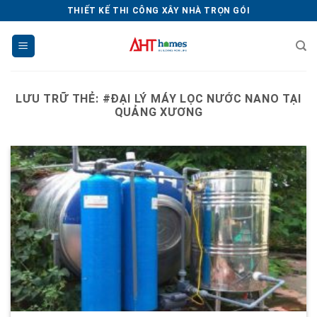
Chuyển
THIẾT KẾ THI CÔNG XÂY NHÀ TRỌN GÓI
đến
nội
dung
LƯU TRỮ THẺ:
#ĐẠI LÝ MÁY LỌC NƯỚC NANO TẠI
QUẢNG XƯƠNG