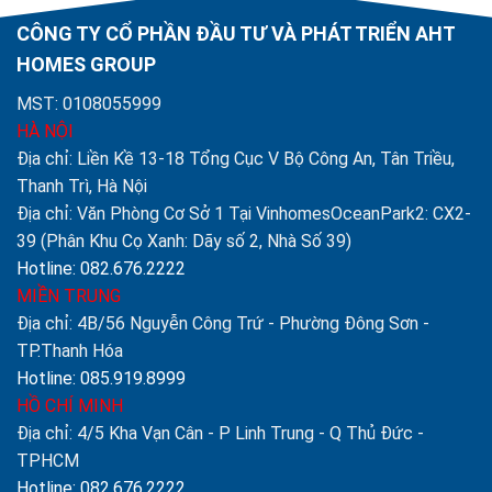
130.000 ₫.
120.000 ₫.
CÔNG TY CỔ PHẦN ĐẦU TƯ VÀ PHÁT TRIỂN AHT
HOMES GROUP
MST: 0108055999
HÀ NỘI
Địa chỉ: Liền Kề 13-18 Tổng Cục V Bộ Công An, Tân Triều,
Thanh Trì, Hà Nội
Địa chỉ: Văn Phòng Cơ Sở 1 Tại VinhomesOceanPark2: CX2-
39 (Phân Khu Cọ Xanh: Dãy số 2, Nhà Số 39)
Hotline: 082.676.2222
MIỀN TRUNG
Địa chỉ: 4B/56 Nguyễn Công Trứ - Phường Đông Sơn -
TP.Thanh Hóa
Hotline: 085.919.8999
HỒ CHÍ MINH
Địa chỉ: 4/5 Kha Vạn Cân - P Linh Trung - Q Thủ Đức -
TPHCM
Hotline: 082.676.2222