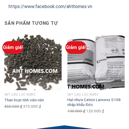
https://www.facebook.com/ahthomes.vn
SẢN PHẨM TƯƠNG TỰ
Giảm giá!
Giảm giá!
VẬT LIỆU LỌC NƯỚC
VẬT LIỆU LỌC NƯỚC
Hạt nhựa Cation Lanxess S108
Than hoạt tính viên nén
nhập khẩu Đức
450.000
₫
Original
375.000
₫
Current
130.000
₫
Original
120.000
₫
Current
price
price
price
price
was:
is:
was:
is:
450.000 ₫.
375.000 ₫.