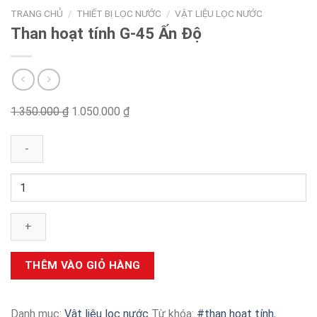
TRANG CHỦ
/
THIẾT BỊ LỌC NƯỚC
/
VẬT LIỆU LỌC NƯỚC
Than hoạt tính G-45 Ấn Độ
1.350.000
₫
Original
1.050.000
₫
Current
price
price
was:
is:
1.350.000 ₫.
1.050.000 ₫.
Than
hoạt
tính
G-
45
Ấn
THÊM VÀO GIỎ HÀNG
Độ
số
lượng
Danh mục:
Vật liệu lọc nước
Từ khóa:
#than hoạt tính
,