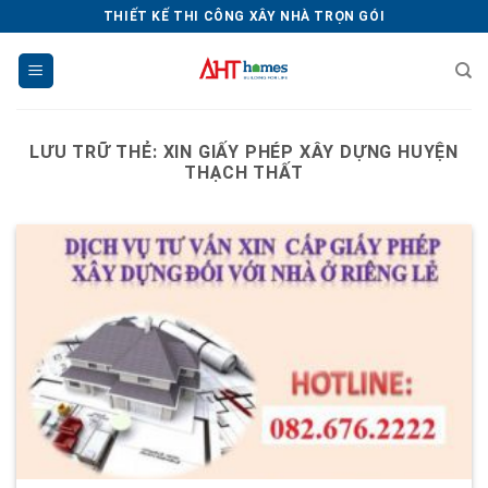
Chuyển
THIẾT KẾ THI CÔNG XÂY NHÀ TRỌN GÓI
đến
nội
dung
LƯU TRỮ THẺ:
XIN GIẤY PHÉP XÂY DỰNG HUYỆN
THẠCH THẤT