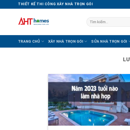
Chuyển
THIẾT KẾ THI CÔNG XÂY NHÀ TRỌN GÓI
đến
nội
Tìm
dung
kiếm:
TRANG CHỦ
XÂY NHÀ TRỌN GÓI
SỬA NHÀ TRỌN GÓI
LƯ