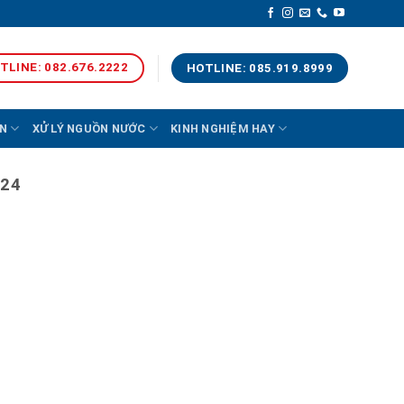
TLINE: 082.676.2222
HOTLINE: 085.919.8999
N
XỬ LÝ NGUỒN NƯỚC
KINH NGHIỆM HAY
024