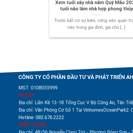
Xem tuổi xây nhà năm Quý Mão 20
tuổi nào làm nhà hợp phong thủy
Trước bất cứ sự kiện, công việc quan tr
nào trong gia đình, gia chủ [...]
CÔNG TY CỔ PHẦN ĐẦU TƯ VÀ PHÁT TRIỂN 
MST: 0108055999
HÀ NỘI
Địa chỉ: Liền Kề 13-18 Tổng Cục V Bộ Công An, Tân Triề
Địa chỉ: Văn Phòng Cơ Sở 1 Tại VinhomesOceanPark2: C
Hotline: 082.676.2222
MIỀN TRUNG
Địa chỉ: 4B/56 Nguyễn Công Trứ - Phường Đông Sơn -