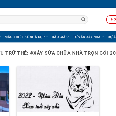
HO
MẪU THIẾT KẾ NHÀ ĐẸP
BÁO GIÁ
TƯ VẤN XÂY NHÀ
DỰ Á
U TRỮ THẺ:
#XÂY SỬA CHỮA NHÀ TRỌN GÓI 2