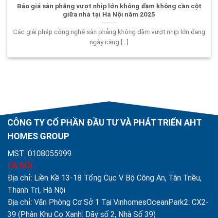
Báo giá sàn phẳng vượt nhịp lớn không dầm không cần cột
giữa nhà tại Hà Nội năm 2025
Các giải pháp công nghệ sàn phẳng không dầm vượt nhịp lớn đang
ngày càng [...]
CÔNG TY CỔ PHẦN ĐẦU TƯ VÀ PHÁT TRIỂN AHT
HOMES GROUP
MST: 0108055999
HÀ NỘI
Địa chỉ: Liền Kề 13-18 Tổng Cục V Bộ Công An, Tân Triều,
Thanh Trì, Hà Nội
Địa chỉ: Văn Phòng Cơ Sở 1 Tại VinhomesOceanPark2: CX2-
39 (Phân Khu Cọ Xanh: Dãy số 2, Nhà Số 39)