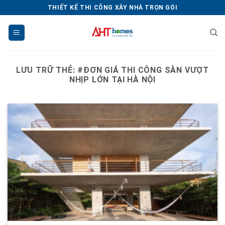
Chuyển
THIẾT KẾ THI CÔNG XÂY NHÀ TRỌN GÓI
đến
nội
dung
LƯU TRỮ THẺ:
#ĐƠN GIÁ THI CÔNG SÀN VƯỢT
NHỊP LỚN TẠI HÀ NỘI