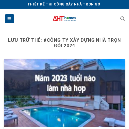
Chuyển
THIẾT KẾ THI CÔNG XÂY NHÀ TRỌN GÓI
đến
nội
dung
LƯU TRỮ THẺ:
#CÔNG TY XÂY DỰNG NHÀ TRỌN
GÓI 2024