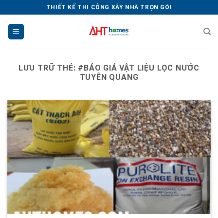
Chuyển
THIẾT KẾ THI CÔNG XÂY NHÀ TRỌN GÓI
đến
nội
dung
LƯU TRỮ THẺ:
#BÁO GIÁ VẬT LIỆU LỌC NƯỚC
TUYÊN QUANG