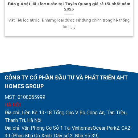
Báo giá vật liệu lọc nước tại Tuyên Quang giá rẻ tốt nhất năm
2025
Vật liệu lọc nước là những loại được sử dụng chính trong hệ thống
lọc, [...]
CÔNG TY CỔ PHẦN ĐẦU TƯ VÀ PHÁT TRIỂN AHT
HOMES GROUP
MST: 0108055999
HÀ NỘI
Địa chỉ: Liền Kề 13-18 Tổng Cục V Bộ Công An, Tân Triều,
Thanh Trì, Hà Nội
Địa chỉ: Văn Phòng Cơ Sở 1 Tại VinhomesOceanPark2: CX2-
39 (Phân Khu Cọ Xanh: Dãy số 2, Nhà Số 39)