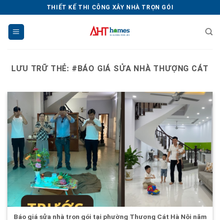
Chuyển
THIẾT KẾ THI CÔNG XÂY NHÀ TRỌN GÓI
đến
nội
dung
LƯU TRỮ THẺ:
#BÁO GIÁ SỬA NHÀ THƯỢNG CÁT
Báo giá sửa nhà trọn gói tại phường Thượng Cát Hà Nội năm