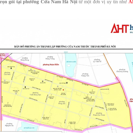
rọn gói
tại phường Cửa Nam Hà Nội
từ một đơn vị uy tín như
A