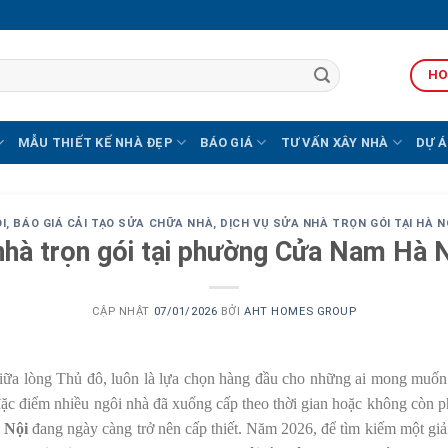
HO
MẪU THIẾT KẾ NHÀ ĐẸP
BÁO GIÁ
TƯ VẤN XÂY NHÀ
DỰ Á
I
,
BÁO GIÁ CẢI TẠO SỬA CHỮA NHÀ
,
DỊCH VỤ SỬA NHÀ TRỌN GÓI TẠI HÀ 
nhà trọn gói tại phường Cửa Nam Hà
CẬP NHẬT
07/01/2026
BỞI
AHT HOMES GROUP
 lòng Thủ đô, luôn là lựa chọn hàng đầu cho những ai mong muốn an 
i đặc điểm nhiều ngôi nhà đã xuống cấp theo thời gian hoặc không còn 
 Nội
đang ngày càng trở nên cấp thiết. Năm 2026, để tìm kiếm một giải 