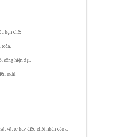
ều hạn chế:
 toàn.
i sống hiện đại.
iện nghi.
sát vật tư hay điều phối nhân công.