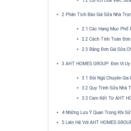
1.2
Lợi Ích Của Việc Sửa
2
Phân Tích Báo Giá Sửa Nhà Trọ
2.1
Các Hạng Mục Phổ B
2.2
Cách Tính Toán Đơn
2.3
Bảng Đơn Giá Sửa Ch
3
AHT HOMES GROUP: Đơn Vị Uy Tí
3.1
Đội Ngũ Chuyên Gia 
3.2
Quy Trình Sửa Nhà 
3.3
Cam Kết Từ AHT 
4
Những Lưu Ý Quan Trọng Khi S
5
Liên Hệ Với AHT HOMES GROUP 