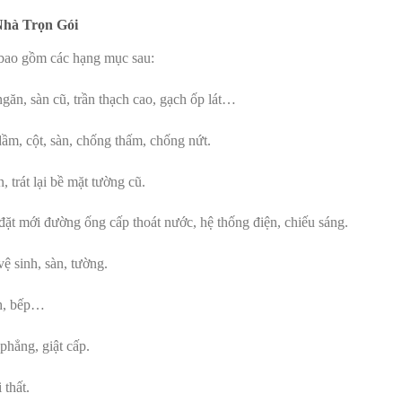
Nhà Trọn Gói
 bao gồm các hạng mục sau:
ăn, sàn cũ, trần thạch cao, gạch ốp lát…
m, cột, sàn, chống thấm, chống nứt.
trát lại bề mặt tường cũ.
đặt mới đường ống cấp thoát nước, hệ thống điện, chiếu sáng.
 sinh, sàn, tường.
nh, bếp…
phẳng, giật cấp.
 thất.