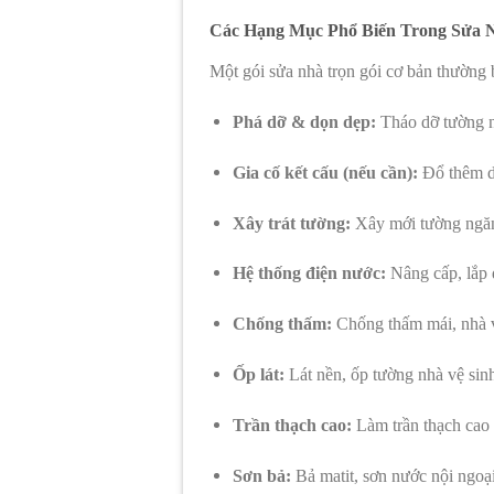
Các Hạng Mục Phổ Biến Trong Sửa 
Một gói sửa nhà trọn gói cơ bản thường
Phá dỡ & dọn dẹp:
Tháo dỡ tường ng
Gia cố kết cấu (nếu cần):
Đổ thêm dầ
Xây trát tường:
Xây mới tường ngăn, 
Hệ thống điện nước:
Nâng cấp, lắp 
Chống thấm:
Chống thấm mái, nhà vệ
Ốp lát:
Lát nền, ốp tường nhà vệ si
Trần thạch cao:
Làm trần thạch cao 
Sơn bả:
Bả matit, sơn nước nội ngoại