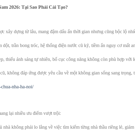
m 2026: Tại Sao Phải Cải Tạo?
c xây dựng từ lâu, mang đậm dấu ấn thời gian nhưng cũng bộc lộ nhi
dột, trần bong tróc, hệ thống điện nước cũ kỹ, tiềm ẩn nguy cơ mất an
, thiếu ánh sáng tự nhiên, bố cục công năng không còn phù hợp với lố
 cũ, không đáp ứng được yêu cầu về một không gian sống sang trọng, t
a-chua-nha-ha-noi/
ang lại nhiều ưu điểm vượt trội:
 nhà không phải lo lắng về việc tìm kiếm từng nhà thầu riêng lẻ, giám 