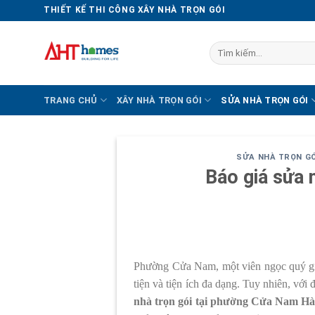
Chuyển
THIẾT KẾ THI CÔNG XÂY NHÀ TRỌN GÓI
đến
nội
Tìm
dung
kiếm:
TRANG CHỦ
XÂY NHÀ TRỌN GÓI
SỬA NHÀ TRỌN GÓI
SỬA NHÀ TRỌN GÓ
Báo giá sửa 
Phường Cửa Nam, một viên ngọc quý giữa
tiện và tiện ích đa dạng. Tuy nhiên, vớ
nhà trọn gói tại phường Cửa Nam Hà