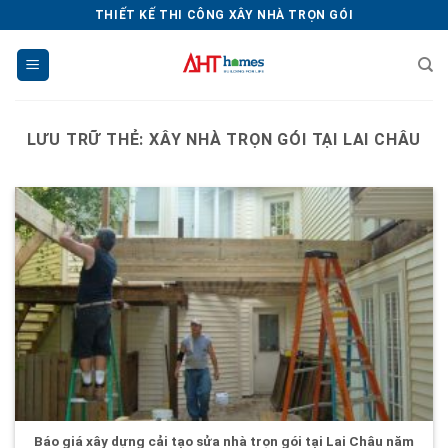
Chuyển
THIẾT KẾ THI CÔNG XÂY NHÀ TRỌN GÓI
đến
nội
dung
LƯU TRỮ THẺ:
XÂY NHÀ TRỌN GÓI TẠI LAI CHÂU
Báo giá xây dựng cải tạo sửa nhà trọn gói tại Lai Châu năm