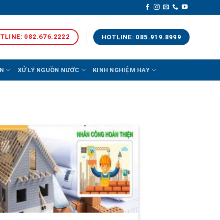
TLINE: 082.676.2222
HOTLINE: 085.919.8999
N
XỬ LÝ NGUỒN NƯỚC
KINH NGHIỆM HAY