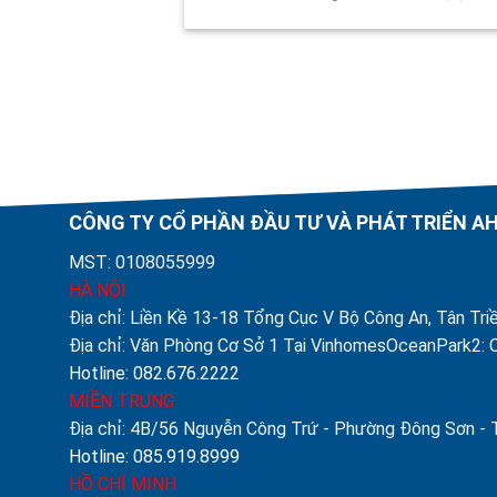
CÔNG TY CỔ PHẦN ĐẦU TƯ VÀ PHÁT TRIỂN 
MST: 0108055999
HÀ NỘI
Địa chỉ: Liền Kề 13-18 Tổng Cục V Bộ Công An, Tân Triề
Địa chỉ: Văn Phòng Cơ Sở 1 Tại VinhomesOceanPark2: C
Hotline: 082.676.2222
MIỀN TRUNG
Địa chỉ: 4B/56 Nguyễn Công Trứ - Phường Đông Sơn -
Hotline: 085.919.8999
HỒ CHÍ MINH