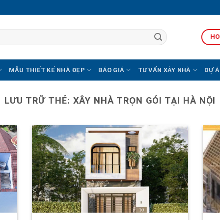
HO
MẪU THIẾT KẾ NHÀ ĐẸP
BÁO GIÁ
TƯ VẤN XÂY NHÀ
DỰ Á
LƯU TRỮ THẺ:
XÂY NHÀ TRỌN GÓI TẠI HÀ NỘI