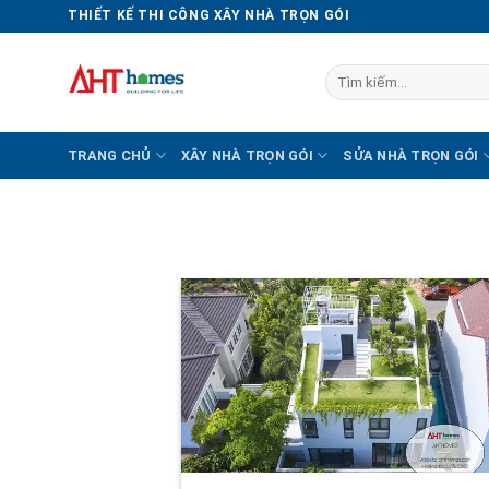
Chuyển
THIẾT KẾ THI CÔNG XÂY NHÀ TRỌN GÓI
đến
nội
Tìm
dung
kiếm:
TRANG CHỦ
XÂY NHÀ TRỌN GÓI
SỬA NHÀ TRỌN GÓI