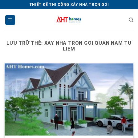
Chuyển
THIẾT KẾ THI CÔNG XÂY NHÀ TRỌN GÓI
đến
nội
dung
LƯU TRỮ THẺ:
XAY NHA TRON GOI QUAN NAM TU
LIEM