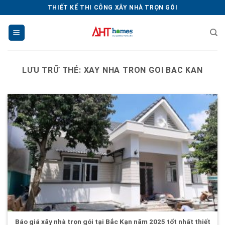
Chuyển
THIẾT KẾ THI CÔNG XÂY NHÀ TRỌN GÓI
đến
nội
dung
LƯU TRỮ THẺ:
XAY NHA TRON GOI BAC KAN
Báo giá xây nhà trọn gói tại Bắc Kạn năm 2025 tốt nhất thiết