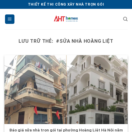
Chuyển
THIẾT KẾ THI CÔNG XÂY NHÀ TRỌN GÓI
đến
nội
dung
LƯU TRỮ THẺ:
#SỬA NHÀ HOÀNG LIỆT
Báo giá sửa nhà trọn gói tại phường Hoàng Liệt Hà Nội năm