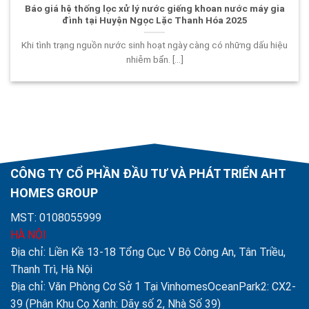
Báo giá hệ thống lọc xử lý nước giếng khoan nước máy gia
đình tại Huyện Ngọc Lặc Thanh Hóa 2025
Khi tình trạng nguồn nước sinh hoạt ngày càng có những dấu hiệu
nhiễm bẩn. [...]
CÔNG TY CỔ PHẦN ĐẦU TƯ VÀ PHÁT TRIỂN AHT
HOMES GROUP
MST: 0108055999
HÀ NỘI
Địa chỉ: Liền Kề 13-18 Tổng Cục V Bộ Công An, Tân Triều,
Thanh Trì, Hà Nội
Địa chỉ: Văn Phòng Cơ Sở 1 Tại VinhomesOceanPark2: CX2-
39 (Phân Khu Cọ Xanh: Dãy số 2, Nhà Số 39)