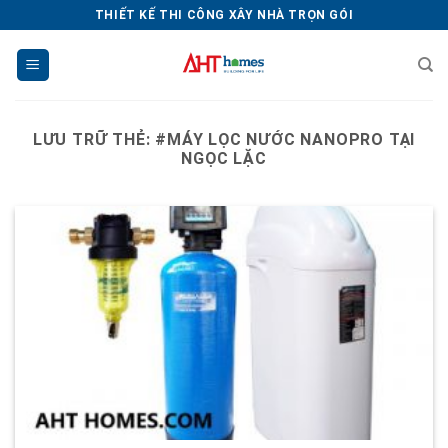
Chuyển
THIẾT KẾ THI CÔNG XÂY NHÀ TRỌN GÓI
đến
nội
dung
LƯU TRỮ THẺ:
#MÁY LỌC NƯỚC NANOPRO TẠI
NGỌC LẶC