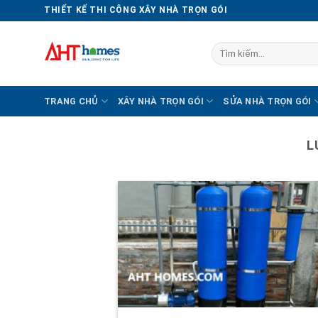
Chuyển
THIẾT KẾ THI CÔNG XÂY NHÀ TRỌN GÓI
đến
nội
Tìm
dung
kiếm:
TRANG CHỦ
XÂY NHÀ TRỌN GÓI
SỬA NHÀ TRỌN GÓI
L