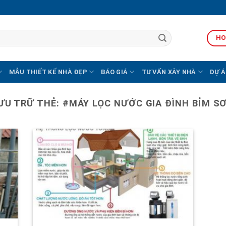
HO
MẪU THIẾT KẾ NHÀ ĐẸP
BÁO GIÁ
TƯ VẤN XÂY NHÀ
DỰ Á
ƯU TRỮ THẺ:
#MÁY LỌC NƯỚC GIA ĐÌNH BỈM S