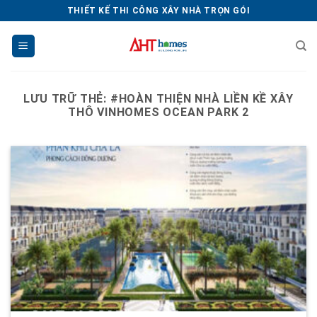
Chuyển
THIẾT KẾ THI CÔNG XÂY NHÀ TRỌN GÓI
đến
nội
dung
LƯU TRỮ THẺ:
#HOÀN THIỆN NHÀ LIỀN KỀ XÂY
THÔ VINHOMES OCEAN PARK 2