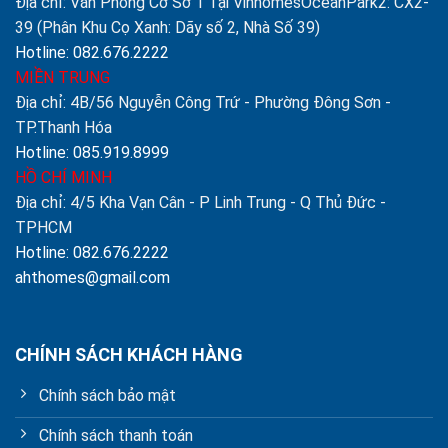
Địa chỉ: Văn Phòng Cơ Sở 1 Tại VinhomesOceanPark2: CX2-
39 (Phân Khu Cọ Xanh: Dãy số 2, Nhà Số 39)
Hotline: 082.676.2222
MIỀN TRUNG
Địa chỉ: 4B/56 Nguyễn Công Trứ - Phường Đông Sơn -
TP.Thanh Hóa
Hotline: 085.919.8999
HỒ CHÍ MINH
Địa chỉ: 4/5 Kha Vạn Cân - P Linh Trung - Q Thủ Đức -
TPHCM
Hotline: 082.676.2222
ahthomes@gmail.com
CHÍNH SÁCH KHÁCH HÀNG
Chính sách bảo mật
Chính sách thanh toán