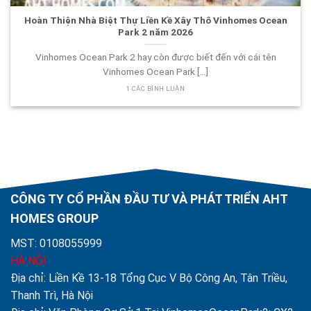
Hoàn Thiện Nhà Biệt Thự Liền Kề Xây Thô Vinhomes Ocean
Park 2 năm 2026
Vinhomes Ocean Park 2 hay còn được biết đến với cái tên
Vinhomes Ocean Park [...]
1 CÁC BÌNH LUẬN
CÔNG TY CỔ PHẦN ĐẦU TƯ VÀ PHÁT TRIỂN AHT
HOMES GROUP
MST: 0108055999
HÀ NỘI
Địa chỉ: Liền Kề 13-18 Tổng Cục V Bộ Công An, Tân Triều,
Thanh Trì, Hà Nội