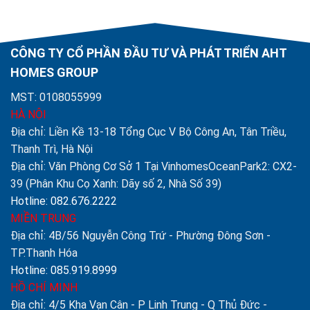
CÔNG TY CỔ PHẦN ĐẦU TƯ VÀ PHÁT TRIỂN AHT
HOMES GROUP
MST: 0108055999
HÀ NỘI
Địa chỉ: Liền Kề 13-18 Tổng Cục V Bộ Công An, Tân Triều,
Thanh Trì, Hà Nội
Địa chỉ: Văn Phòng Cơ Sở 1 Tại VinhomesOceanPark2: CX2-
39 (Phân Khu Cọ Xanh: Dãy số 2, Nhà Số 39)
Hotline: 082.676.2222
MIỀN TRUNG
Địa chỉ: 4B/56 Nguyễn Công Trứ - Phường Đông Sơn -
TP.Thanh Hóa
Hotline: 085.919.8999
HỒ CHÍ MINH
Địa chỉ: 4/5 Kha Vạn Cân - P Linh Trung - Q Thủ Đức -