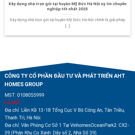
Xây dựng nhà trọn gói tại huyện Mỹ Đức Hà Nội uy tín chuyên
nghiệp tốt nhất 2025
Xây dựng nhà trọn gói tại huyện Mỹ Đức Hà Nội chính là giải pháp
[...]
CÔNG TY CỔ PHẦN ĐẦU TƯ VÀ PHÁT TRIỂN AHT
HOMES GROUP
MST: 0108055999
HÀ NỘI
Địa chỉ: Liền Kề 13-18 Tổng Cục V Bộ Công An, Tân Triều,
Thanh Trì, Hà Nội
Địa chỉ: Văn Phòng Cơ Sở 1 Tại VinhomesOceanPark2: CX2-
39 (Phân Khu Cọ Xanh: Dãy số 2, Nhà Số 39)