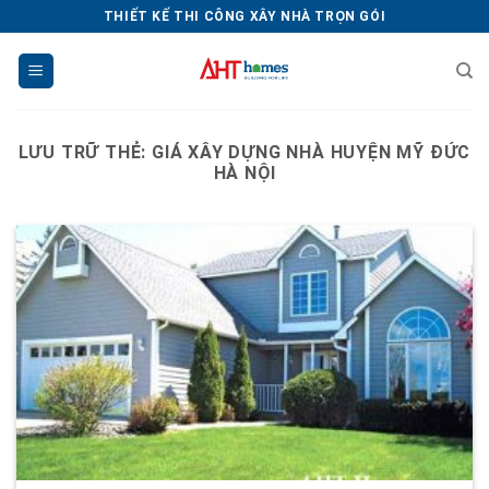
Chuyển
THIẾT KẾ THI CÔNG XÂY NHÀ TRỌN GÓI
đến
nội
dung
LƯU TRỮ THẺ:
GIÁ XÂY DỰNG NHÀ HUYỆN MỸ ĐỨC
HÀ NỘI