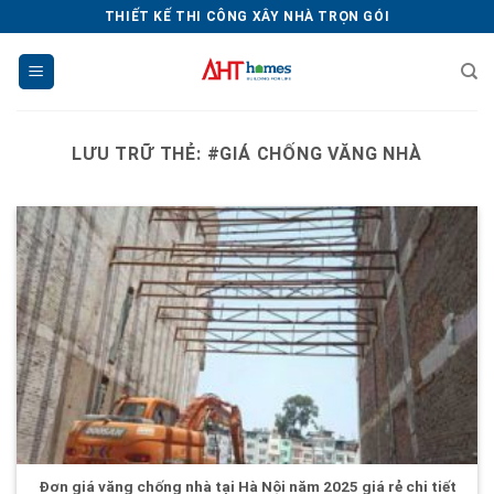
Chuyển
THIẾT KẾ THI CÔNG XÂY NHÀ TRỌN GÓI
đến
nội
dung
LƯU TRỮ THẺ:
#GIÁ CHỐNG VĂNG NHÀ
Đơn giá văng chống nhà tại Hà Nội năm 2025 giá rẻ chi tiết