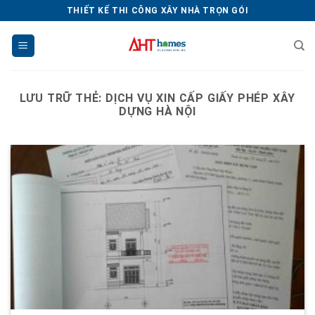
Chuyển
THIẾT KẾ THI CÔNG XÂY NHÀ TRỌN GÓI
đến
nội
dung
LƯU TRỮ THẺ:
DỊCH VỤ XIN CẤP GIẤY PHÉP XÂY
DỰNG HÀ NỘI