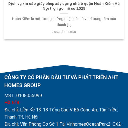
Dịch vụ xin cấp giấy phép xây dựng nhà ở quận Hoàn Kiếm Hà
Nội trọn gói hồ sơ 2025
Hoàn Kiếm là một trong những quận nằm ở vị trí trung tâm của
thành [...]
7 CÁC BÌNH LUẬN
CÔNG TY CỔ PHẦN ĐẦU TƯ VÀ PHÁT TRIỂN AHT
HOMES GROUP
MST: 0108055999
HÀ NỘI
Địa chỉ: Liền Kề 13-18 Tổng Cục V Bộ Công An, Tân Triều,
Thanh Trì, Hà Nội
Địa chỉ: Văn Phòng Cơ Sở 1 Tại VinhomesOceanPark2: CX2-