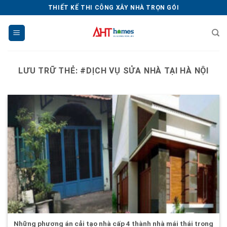
Chuyển
THIẾT KẾ THI CÔNG XÂY NHÀ TRỌN GÓI
đến
nội
dung
LƯU TRỮ THẺ:
#DỊCH VỤ SỬA NHÀ TẠI HÀ NỘI
Những phương án cải tạo nhà cấp 4 thành nhà mái thái trong