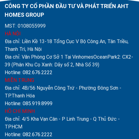
CÔNG TY CỔ PHẦN ĐẦU TƯ VÀ PHÁT TRIỂN AHT
HOMES GROUP
MST: 0108055999
HÀ NỘI
Địa chỉ: Liền Kề 13-18 Tổng Cục V Bộ Công An, Tân Triều,
Thanh Trì, Hà Nội
Địa chỉ: Văn Phòng Cơ Sở 1 Tại VinhomesOceanPark2: CX2-
39 (Phân Khu Cọ Xanh: Dãy số 2, Nhà Số 39)
Hotline: 082.676.2222
MIỀN TRUNG
Địa chỉ: 4B/56 Nguyễn Công Trứ - Phường Đông Sơn -
TP.Thanh Hóa
Hotline: 085.919.8999
HỒ CHÍ MINH
Địa chỉ: 4/5 Kha Vạn Cân - P Linh Trung - Q Thủ Đức -
TPHCM
Hotline: 082.676.2222