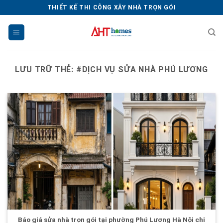
Chuyển
THIẾT KẾ THI CÔNG XÂY NHÀ TRỌN GÓI
đến
nội
dung
LƯU TRỮ THẺ:
#DỊCH VỤ SỬA NHÀ PHÚ LƯƠNG
Báo giá sửa nhà trọn gói tại phường Phú Lương Hà Nội chi