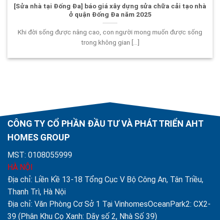
[Sửa nhà tại Đống Đa] báo giá xây dựng sửa chữa cải tạo nhà
ở quận Đống Đa năm 2025
Khi đời sống được nâng cao, con người mong muốn được sống
trong không gian [...]
CÔNG TY CỔ PHẦN ĐẦU TƯ VÀ PHÁT TRIỂN AHT
HOMES GROUP
MST: 0108055999
HÀ NỘI
Địa chỉ: Liền Kề 13-18 Tổng Cục V Bộ Công An, Tân Triều,
Thanh Trì, Hà Nội
Địa chỉ: Văn Phòng Cơ Sở 1 Tại VinhomesOceanPark2: CX2-
39 (Phân Khu Cọ Xanh: Dãy số 2, Nhà Số 39)