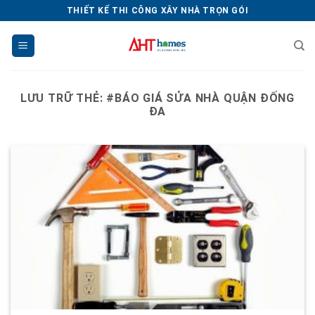
Chuyển
THIẾT KẾ THI CÔNG XÂY NHÀ TRỌN GÓI
đến
nội
dung
LƯU TRỮ THẺ:
#BÁO GIÁ SỬA NHÀ QUẬN ĐỐNG
ĐA