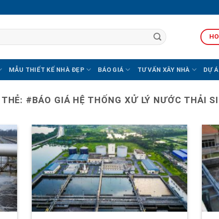
HO
MẪU THIẾT KẾ NHÀ ĐẸP
BÁO GIÁ
TƯ VẤN XÂY NHÀ
DỰ Á
 THẺ:
#BÁO GIÁ HỆ THỐNG XỬ LÝ NƯỚC THẢI S