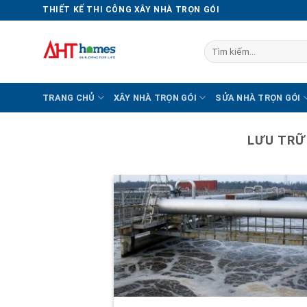
Chuyển
THIẾT KẾ THI CÔNG XÂY NHÀ TRỌN GÓI
đến
nội
Tìm
dung
kiếm:
TRANG CHỦ
XÂY NHÀ TRỌN GÓI
SỬA NHÀ TRỌN GÓI
LƯU TRỮ