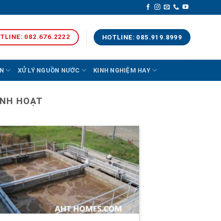
TLINE: 082.676.2222
HOTLINE: 085.919.8999
N
XỬ LÝ NGUỒN NƯỚC
KINH NGHIỆM HAY
INH HOẠT