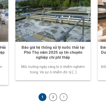
 Hải
Báo giá hệ thống xử lý nước thải tại
Báo
iệp
Phú Thọ năm 2025 uy tín chuyên
Dư
nghiệp chi phí thấp
ôn
Môi trường ngày càng bị ô nhiễm nghiêm
Đối
trọng. Và sự ô nhiễm đó tỷ [...]
1
2