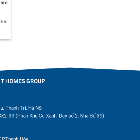
năm
 đơn
AHT HOMES GROUP
u, Thanh Trì, Hà Nội
X2-39 (Phân Khu Cọ Xanh: Dãy số 2, Nhà Số 39)
 TP.Thanh Hóa