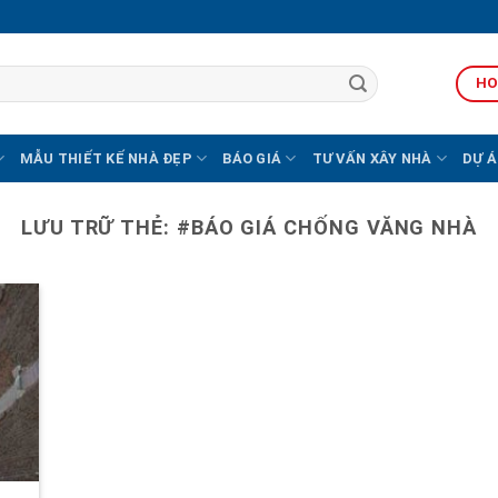
HO
MẪU THIẾT KẾ NHÀ ĐẸP
BÁO GIÁ
TƯ VẤN XÂY NHÀ
DỰ Á
LƯU TRỮ THẺ:
#BÁO GIÁ CHỐNG VĂNG NHÀ