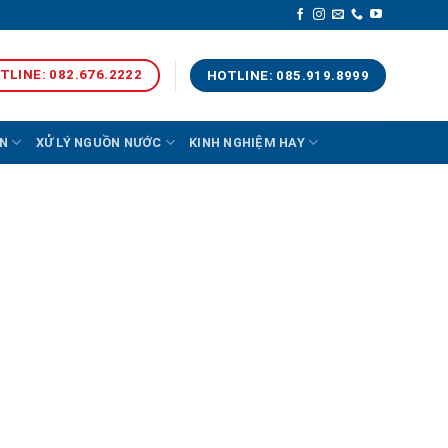
TLINE: 082.676.2222
HOTLINE: 085.919.8999
N
XỬ LÝ NGUỒN NƯỚC
KINH NGHIỆM HAY