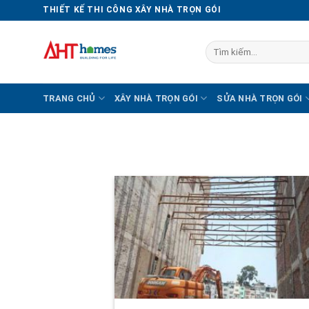
Chuyển
THIẾT KẾ THI CÔNG XÂY NHÀ TRỌN GÓI
đến
nội
Tìm
dung
kiếm:
TRANG CHỦ
XÂY NHÀ TRỌN GÓI
SỬA NHÀ TRỌN GÓI