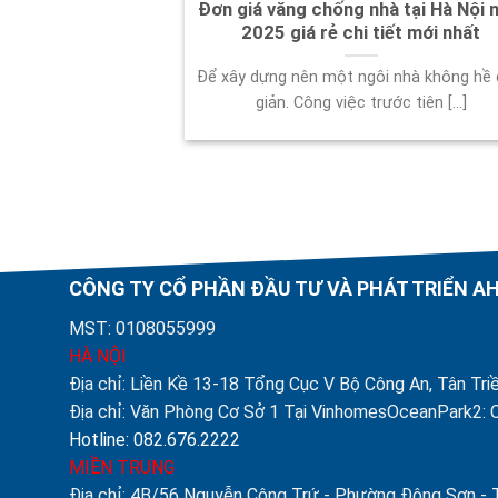
Đơn giá văng chống nhà tại Hà Nội 
2025 giá rẻ chi tiết mới nhất
Để xây dựng nên một ngôi nhà không hề
giản. Công việc trước tiên [...]
CÔNG TY CỔ PHẦN ĐẦU TƯ VÀ PHÁT TRIỂN 
MST: 0108055999
HÀ NỘI
Địa chỉ: Liền Kề 13-18 Tổng Cục V Bộ Công An, Tân Triề
Địa chỉ: Văn Phòng Cơ Sở 1 Tại VinhomesOceanPark2: C
Hotline: 082.676.2222
MIỀN TRUNG
Địa chỉ: 4B/56 Nguyễn Công Trứ - Phường Đông Sơn -